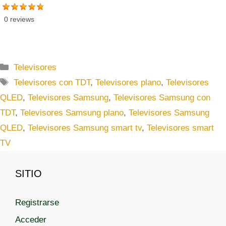
0 reviews
C
Televisores
a
E
Televisores con TDT
,
Televisores plano
,
Televisores
t
t
QLED
,
Televisores Samsung
,
Televisores Samsung con
e
i
TDT
,
Televisores Samsung plano
,
Televisores Samsung
g
q
QLED
,
Televisores Samsung smart tv
,
Televisores smart
o
u
r
TV
e
í
t
a
a
SITIO
s
s
Registrarse
Acceder