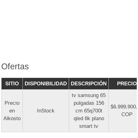
Ofertas
SITIO
DISPONIBILIDAD
DESCRIPCIÓN
PRECIO
tv samsung 65
Precio
pulgadas 156
$6.999.900
en
InStock
cm 65q700t
COP
Alkosto
qled 8k plano
smart tv