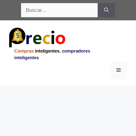
Saltar
Buscar:
al
contenido
Compras
inteligentes
,
compradores
inteligentes
Menu