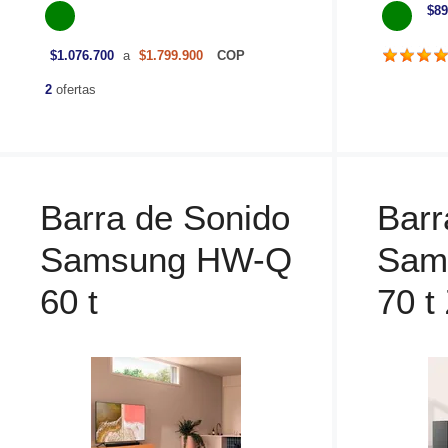
a
a
$89
t
t
e
e
$1.076.700
a
$1.799.900
COP
g
g
o
o
2
ofertas
r
r
í
í
a
a
s
s
Barra de Sonido
Barr
Samsung HW-Q
Sam
60 t
70 t