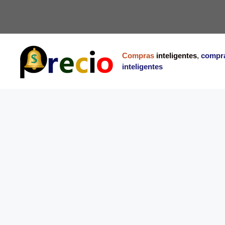
Saltar
al
contenido
Compras
inteligentes
,
compr
inteligentes