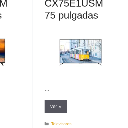
SM
CX75E1USM
s
75 pulgadas
…
ver »
C
Televisores