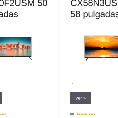
0F2USM 50
CX58N3U
adas
58 pulgada
…
ver »
C
ores
Televisores