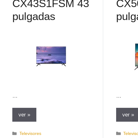
CX43S1FSM 43
CX5
pulgadas
pulg
…
…
ver »
ver »
C
C
Televisores
Televis