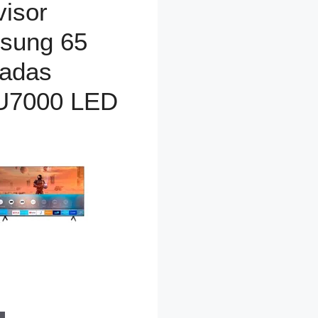
visor
sung 65
gadas
U7000 LED