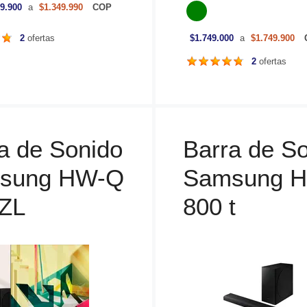
a
9.900
a
$1.349.990
COP
t
e
2
ofertas
$1.749.000
a
$1.749.900
g
o
2
ofertas
r
í
a
s
a de Sonido
Barra de S
sung HW-Q
Samsung 
 ZL
800 t