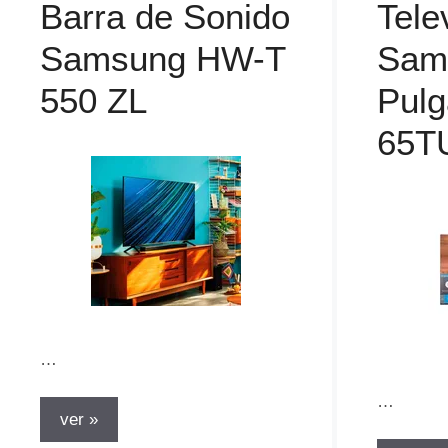
Barra de Sonido
Tele
Samsung HW-T
Sam
550 ZL
Pul
65T
…
…
ver »