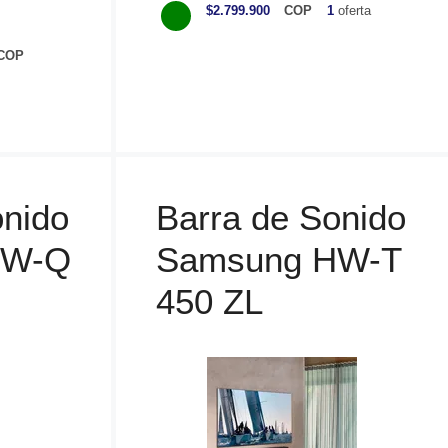
a
$2.799.900
COP
1
oferta
t
e
COP
g
o
r
í
a
s
onido
Barra de Sonido
HW-Q
Samsung HW-T
450 ZL