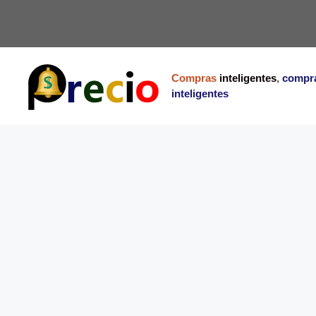
Saltar
al
contenido
Compras
inteligentes
,
compr
inteligentes