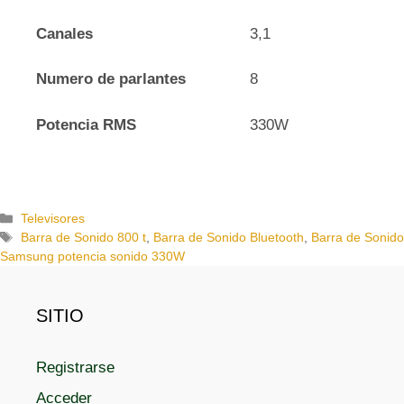
Canales
3,1
Numero de parlantes
8
Potencia RMS
330W
C
Televisores
a
E
Barra de Sonido 800 t
,
Barra de Sonido Bluetooth
,
Barra de Sonid
t
t
Samsung potencia sonido 330W
e
i
g
q
o
u
SITIO
r
e
í
t
Registrarse
a
a
s
s
Acceder