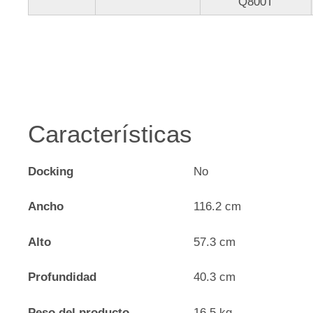
Q800T
Características
Docking
No
Ancho
116.2 cm
Alto
57.3 cm
Profundidad
40.3 cm
Peso del producto
16.5 kg