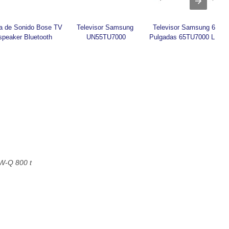
a de Sonido Bose TV 
Televisor Samsung 
Televisor Samsung 65 
speaker Bluetooth
UN55TU7000
Pulgadas 65TU7000 LED
W-Q 800 t