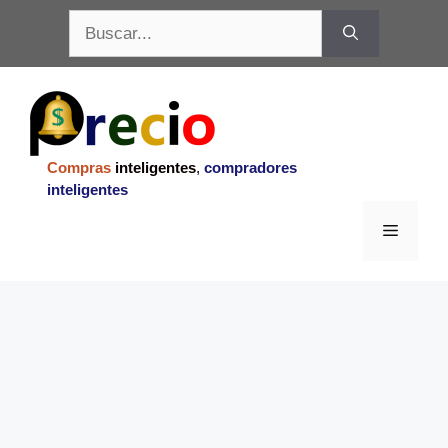
Saltar
Buscar:
al
contenido
Compras
inteligentes
,
compradores
inteligentes
Menu