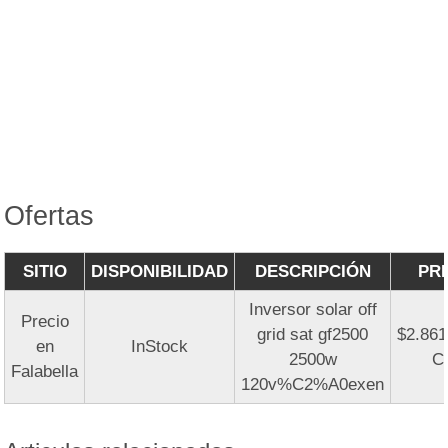
Ofertas
SITIO
DISPONIBILIDAD
DESCRIPCIÓN
PR
Inversor solar off
Precio
grid sat gf2500
$2.861
en
InStock
2500w
C
Falabella
120v%C2%A0exen