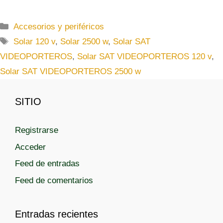
C
Accesorios y periféricos
a
E
Solar 120 v
,
Solar 2500 w
,
Solar SAT
t
t
VIDEOPORTEROS
,
Solar SAT VIDEOPORTEROS 120 v
,
e
i
Solar SAT VIDEOPORTEROS 2500 w
g
q
o
u
r
SITIO
e
í
t
a
a
Registrarse
s
s
Acceder
Feed de entradas
Feed de comentarios
Entradas recientes