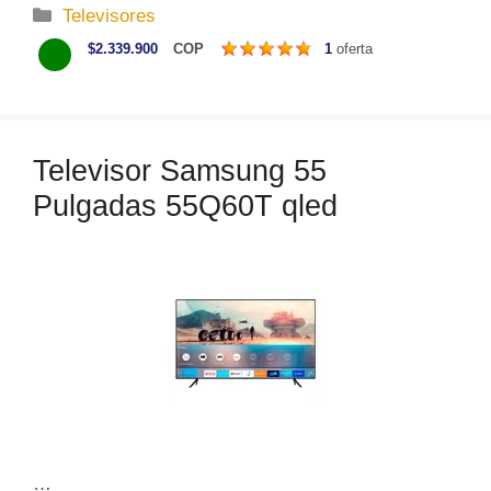
C
Televisores
a
$2.339.900
COP
1
oferta
t
e
g
o
Televisor Samsung 55
r
Pulgadas 55Q60T qled
í
a
s
…