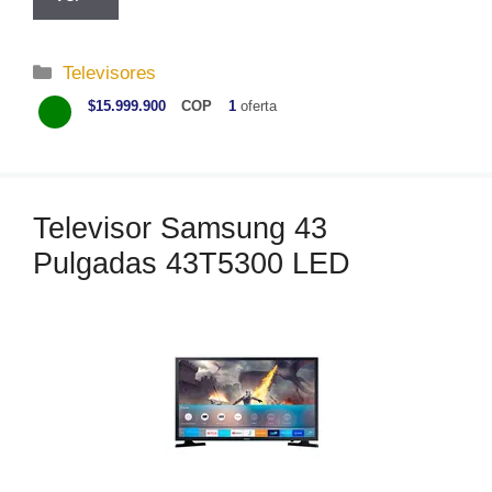
C
Televisores
a
$15.999.900
COP
1
oferta
t
e
g
o
Televisor Samsung 43
r
Pulgadas 43T5300 LED
í
a
s