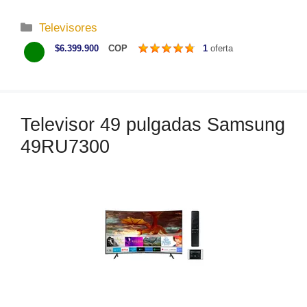
C
Televisores
a
$6.399.900
COP
1
oferta
t
e
g
o
Televisor 49 pulgadas Samsung
r
49RU7300
í
a
s