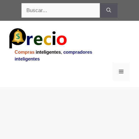
Saltar
Buscar:
al
contenido
Compras
inteligentes
,
compradores
inteligentes
Menu