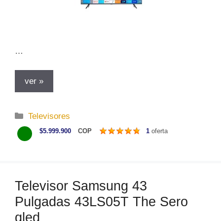
…
ver »
C
Televisores
a
$5.999.900
COP
1
oferta
t
e
g
o
Televisor Samsung 43
r
Pulgadas 43LS05T The Sero
í
a
qled