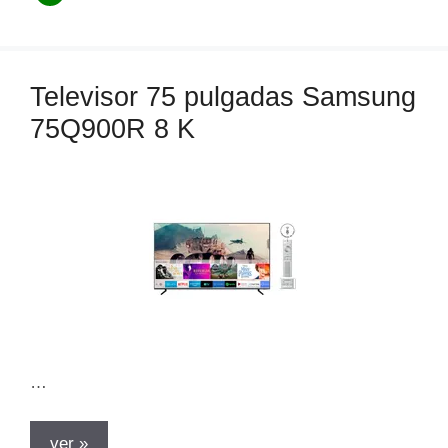
t
e
g
o
Televisor 75 pulgadas Samsung
r
75Q900R 8 K
í
a
s
…
ver »