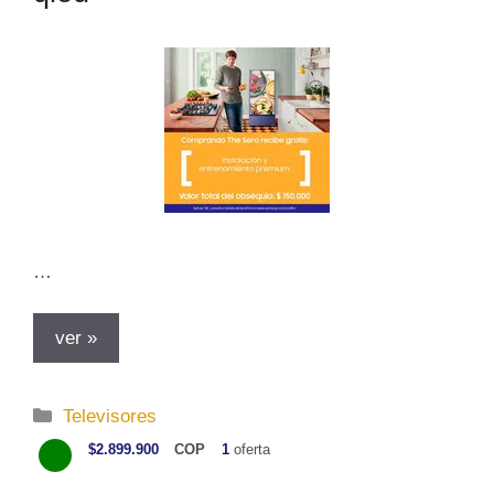
s
…
ver »
C
Televisores
a
$2.899.900
COP
1
oferta
t