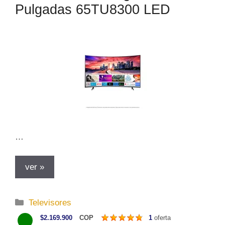
Pulgadas 65TU8300 LED
í
a
s
…
ver »
C
Televisores
a
$2.169.900
COP
1
oferta