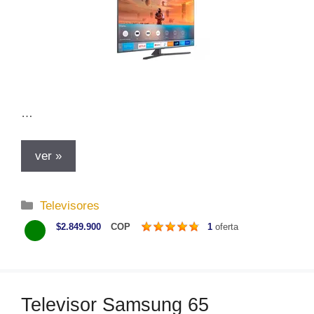
…
ver »
C
Televisores
a
$2.849.900
COP
1
oferta
t
e
g
o
Televisor Samsung 65
r