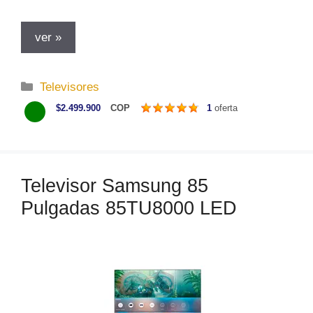
ver »
C
Televisores
a
$2.499.900
COP
1
oferta
t
e
g
o
Televisor Samsung 85
r
Pulgadas 85TU8000 LED
í
a
s