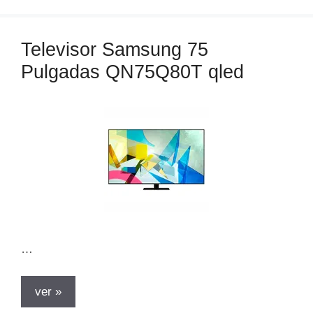
e
g
o
Televisor Samsung 75
r
Pulgadas QN75Q80T qled
í
a
s
…
ver »