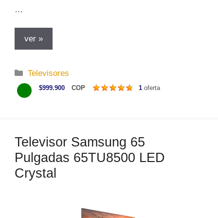
…
ver »
C
Televisores
a
$999.900
COP
1
oferta
t
e
g
o
Televisor Samsung 65
r
Pulgadas 65TU8500 LED
í
a
Crystal
s