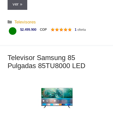
ver »
C
Televisores
a
$2.499.900
COP
1
oferta
t
e
g
o
Televisor Samsung 85
r
Pulgadas 85TU8000 LED
í
a
s