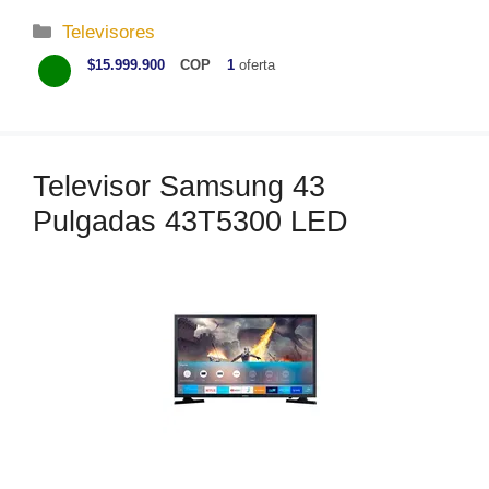
C
Televisores
a
$15.999.900
COP
1
oferta
t
e
g
o
Televisor Samsung 43
r
Pulgadas 43T5300 LED
í
a
s