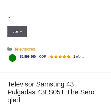
…
ver »
C
Televisores
a
$5.999.900
COP
1
oferta
t
e
g
o
Televisor Samsung 43
r
Pulgadas 43LS05T The Sero
í
a
qled
s