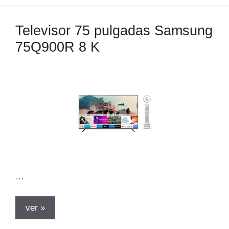
g
o
Televisor 75 pulgadas Samsung
r
75Q900R 8 K
í
a
s
…
ver »