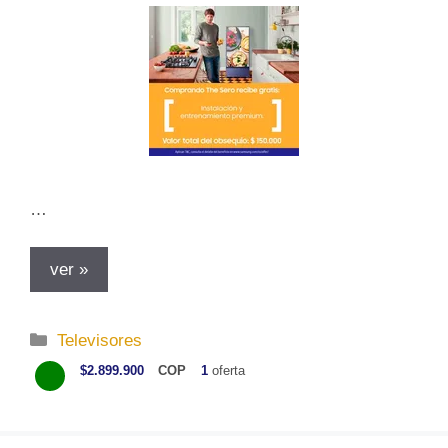
…
ver »
C
Televisores
a
$2.899.900
COP
1
oferta
t
e
g