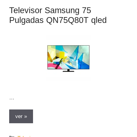
o
Televisor Samsung 75
r
Pulgadas QN75Q80T qled
í
a
s
…
ver »