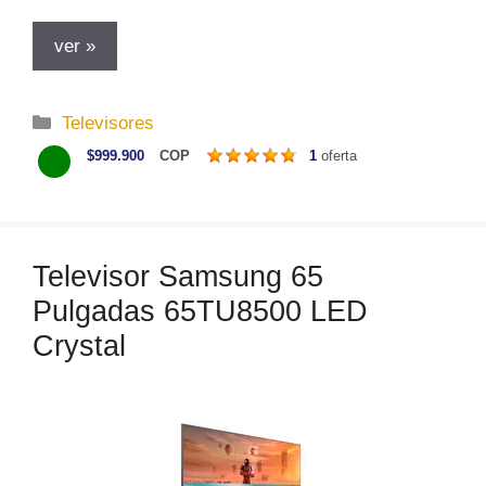
ver »
C
Televisores
a
$999.900
COP
1
oferta
t
e
g
o
Televisor Samsung 65
r
Pulgadas 65TU8500 LED
í
a
Crystal
s