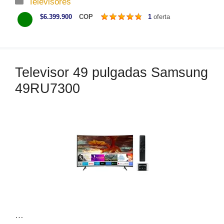
C
Televisores
a
$6.399.900
COP
1
oferta
t
e
g
o
Televisor 49 pulgadas Samsung
r
49RU7300
í
a
s
…