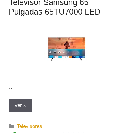
Televisor Samsung 65
Pulgadas 65TU7000 LED
…
ver »
C
Televisores
a