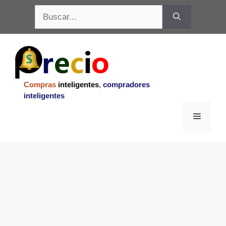
Saltar
Buscar:
al
contenido
Compras
inteligentes
,
compradores
inteligentes
Menu