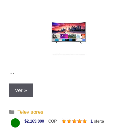
a
s
…
ver »
C
Televisores
a
$2.169.900
COP
1
oferta
t
e