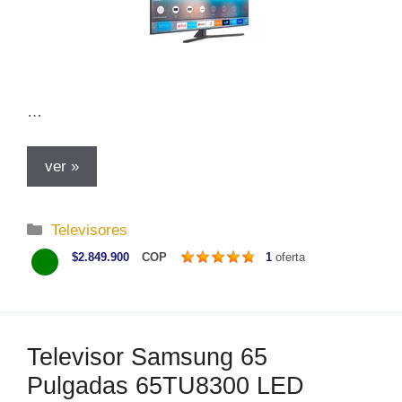
…
ver »
C
Televisores
a
$2.849.900
COP
1
oferta
t
e
g
o
Televisor Samsung 65
r
Pulgadas 65TU8300 LED
í