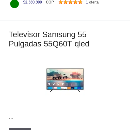
$2.339.900
COP
1
oferta
t
e
g
o
Televisor Samsung 55
r
Pulgadas 55Q60T qled
í
a
s
…