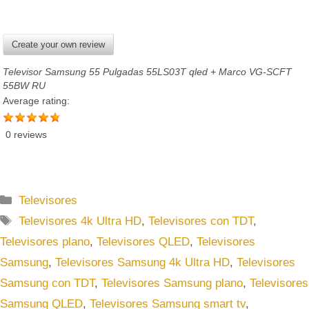
Create your own review
Televisor Samsung 55 Pulgadas 55LS03T qled + Marco VG-SCFT
55BW RU
Average rating:
0 reviews
C
Televisores
a
E
Televisores 4k Ultra HD
,
Televisores con TDT
,
t
t
Televisores plano
,
Televisores QLED
,
Televisores
e
i
Samsung
,
Televisores Samsung 4k Ultra HD
,
Televisores
g
q
Samsung con TDT
,
Televisores Samsung plano
,
Televisores
o
u
r
Samsung QLED
,
Televisores Samsung smart tv
,
e