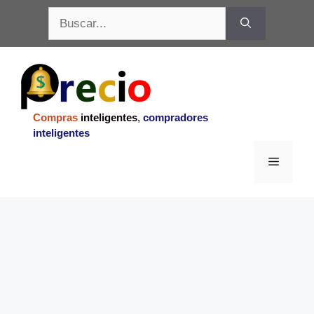
Saltar
Buscar:
al
contenido
Compras
inteligentes
,
compradores
inteligentes
Menu