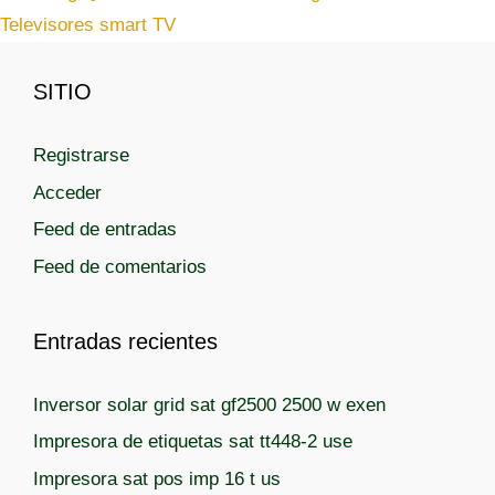
í
t
Televisores smart TV
a
a
s
s
SITIO
Registrarse
Acceder
Feed de entradas
Feed de comentarios
Entradas recientes
Inversor solar grid sat gf2500 2500 w exen
Impresora de etiquetas sat tt448-2 use
Impresora sat pos imp 16 t us