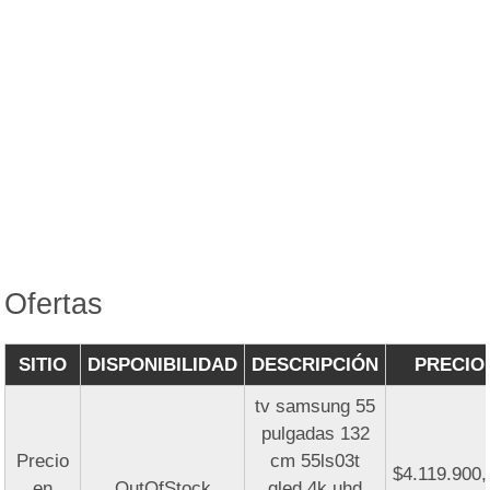
Ofertas
SITIO
DISPONIBILIDAD
DESCRIPCIÓN
PRECIO
tv samsung 55
pulgadas 132
Precio
cm 55ls03t
$4.119.900,
en
OutOfStock
qled 4k uhd