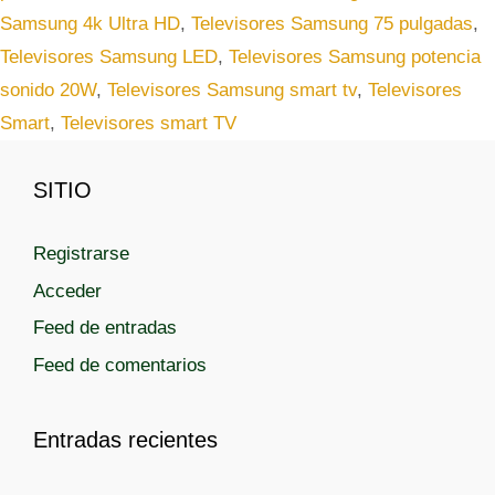
q
Samsung 4k Ultra HD
,
Televisores Samsung 75 pulgadas
,
o
u
r
Televisores Samsung LED
,
Televisores Samsung potencia
e
í
t
sonido 20W
,
Televisores Samsung smart tv
,
Televisores
a
a
Smart
,
Televisores smart TV
s
s
SITIO
Registrarse
Acceder
Feed de entradas
Feed de comentarios
Entradas recientes