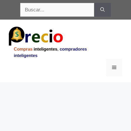
Saltar
Buscar:
al
contenido
Compras
inteligentes
,
compradores
inteligentes
Menu