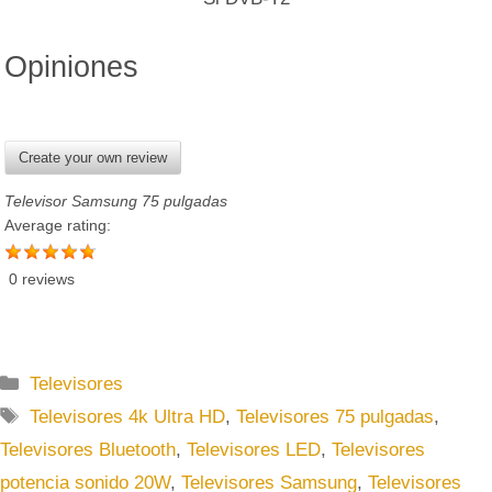
Opiniones
Create your own review
Televisor Samsung 75 pulgadas
Average rating:
0 reviews
C
Televisores
a
E
Televisores 4k Ultra HD
,
Televisores 75 pulgadas
,
t
t
Televisores Bluetooth
,
Televisores LED
,
Televisores
e
i
potencia sonido 20W
,
Televisores Samsung
,
Televisores
g