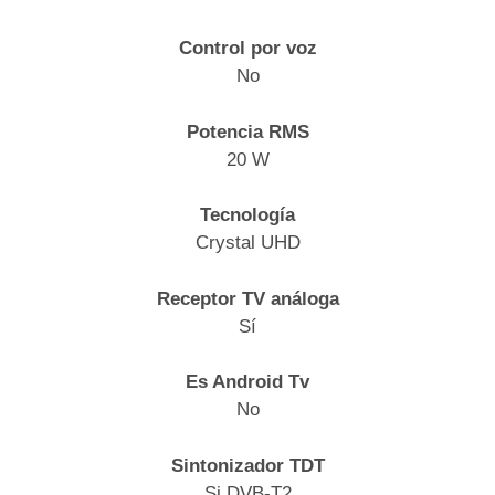
Control por voz
No
Potencia RMS
20 W
Tecnología
Crystal UHD
Receptor TV análoga
Sí
Es Android Tv
No
Sintonizador TDT
Si DVB-T2