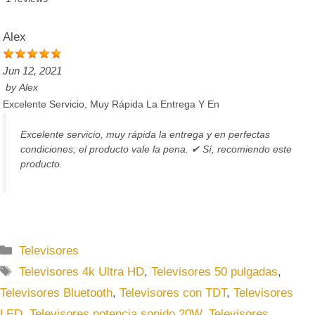
Alex
Jun 12, 2021
by
Alex
Excelente Servicio, Muy Rápida La Entrega Y En
Excelente servicio, muy rápida la entrega y en perfectas
condiciones; el producto vale la pena. ✔ Sí, recomiendo este
producto.
C
Televisores
a
E
Televisores 4k Ultra HD
,
Televisores 50 pulgadas
,
t
t
Televisores Bluetooth
,
Televisores con TDT
,
Televisores
e
i
LED
,
Televisores potencia sonido 20W
,
Televisores