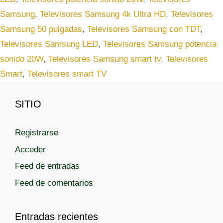
g
q
Samsung
,
Televisores Samsung 4k Ultra HD
,
Televisores
o
u
r
Samsung 50 pulgadas
,
Televisores Samsung con TDT
,
e
í
t
Televisores Samsung LED
,
Televisores Samsung potencia
a
a
sonido 20W
,
Televisores Samsung smart tv
,
Televisores
s
s
Smart
,
Televisores smart TV
SITIO
Registrarse
Acceder
Feed de entradas
Feed de comentarios
Entradas recientes