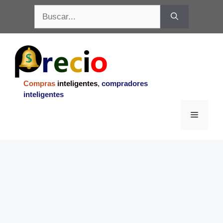
Saltar
Buscar:
al
contenido
Compras
inteligentes
,
compradores
inteligentes
Menu