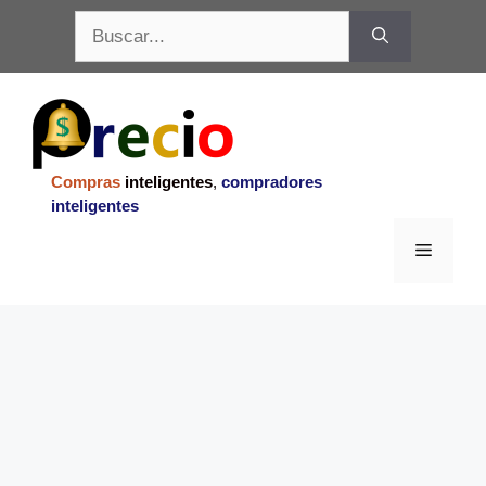
Saltar
Buscar:
al
contenido
Compras
inteligentes
,
compradores
inteligentes
Menu