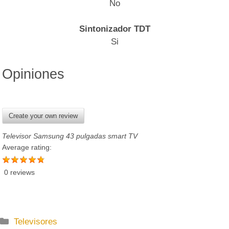
No
Sintonizador TDT
Si
Opiniones
Create your own review
Televisor Samsung 43 pulgadas smart TV
Average rating:
0 reviews
C
Televisores