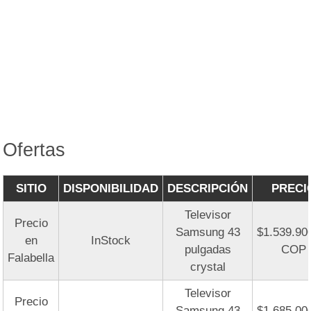
Ofertas
SITIO
DISPONIBILIDAD
DESCRIPCIÓN
PRECI
Televisor
Precio
Samsung 43
$1.539.90
en
InStock
pulgadas
COP
Falabella
crystal
Televisor
Precio
Samsung 43
$1.685.00