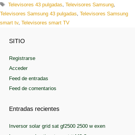
a
E
Televisores 43 pulgadas
,
Televisores Samsung
,
t
t
Televisores Samsung 43 pulgadas
,
Televisores Samsung
e
i
smart tv
,
Televisores smart TV
g
q
o
u
r
SITIO
e
í
t
a
a
Registrarse
s
s
Acceder
Feed de entradas
Feed de comentarios
Entradas recientes
Inversor solar grid sat gf2500 2500 w exen