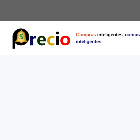
Saltar
al
contenido
Compras
inteligentes
,
compr
inteligentes