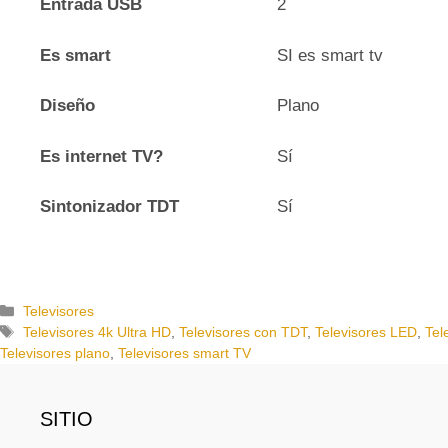
Entrada USB
2
Es smart
SI es smart tv
Diseño
Plano
Es internet TV?
Sí
Sintonizador TDT
Sí
C
Televisores
a
E
Televisores 4k Ultra HD
,
Televisores con TDT
,
Televisores LED
,
Tel
t
t
Televisores plano
,
Televisores smart TV
e
i
g
q
o
u
SITIO
r
e