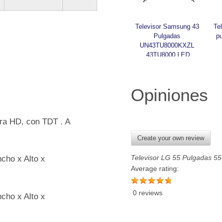
Televisor Samsung 43 
Te
Pulgadas 
p
UN43TU8000KXZL 
43TU8000 LED
Opiniones
tra HD, con TDT . A
Create your own review
ncho x Alto x
Televisor LG 55 Pulgadas 
Average rating:
0 reviews
ncho x Alto x