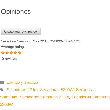
Opiniones
Create your own review
Secadora Samsung Gas 22 kg DVG22R6270W CO
Average rating:
0 reviews
C
Lavado y secado
a
E
Secadoras 22 kg
,
Secadoras 5300W
,
Secadoras
t
t
Samsung
,
Secadoras Samsung 22 kg
,
Secadoras Samsung
e
i
5300W
g
q