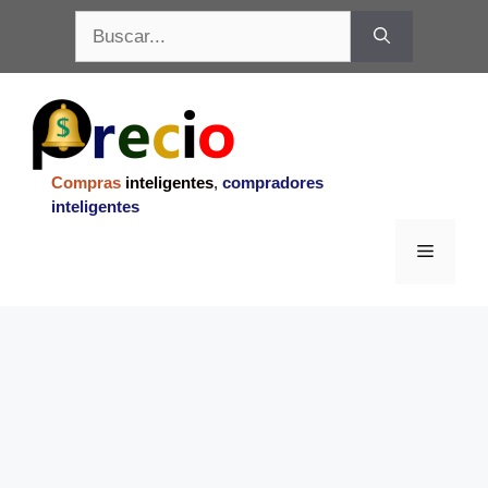
Saltar
Buscar:
al
contenido
Compras
inteligentes
,
compradores
inteligentes
Menu