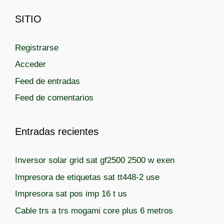
o
u
r
SITIO
e
í
t
a
a
Registrarse
s
s
Acceder
Feed de entradas
Feed de comentarios
Entradas recientes
Inversor solar grid sat gf2500 2500 w exen
Impresora de etiquetas sat tt448-2 use
Impresora sat pos imp 16 t us
Cable trs a trs mogami core plus 6 metros