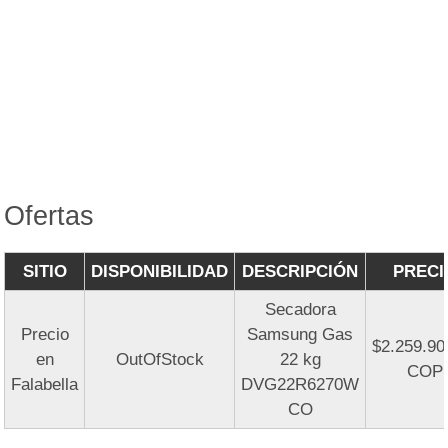
Ofertas
SITIO
DISPONIBILIDAD
DESCRIPCIÓN
PRECI
Secadora
Precio
Samsung Gas
$2.259.90
en
OutOfStock
22 kg
COP
Falabella
DVG22R6270W
CO