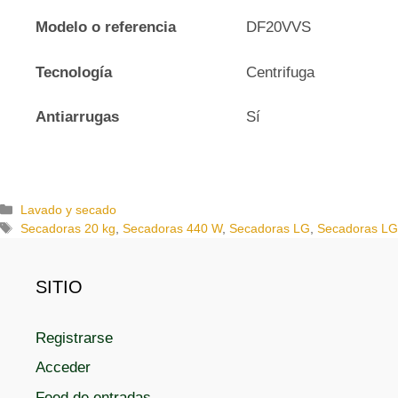
Modelo o referencia
DF20VVS
Tecnología
Centrifuga
Antiarrugas
Sí
C
Lavado y secado
a
E
Secadoras 20 kg
,
Secadoras 440 W
,
Secadoras LG
,
Secadoras LG
t
t
e
i
g
q
SITIO
o
u
r
e
Registrarse
í
t
a
a
Acceder
s
s
Feed de entradas