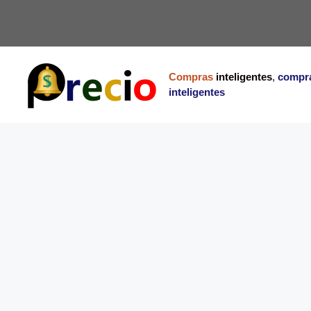
Saltar
al
contenido
Compras
inteligentes
,
compr
inteligentes