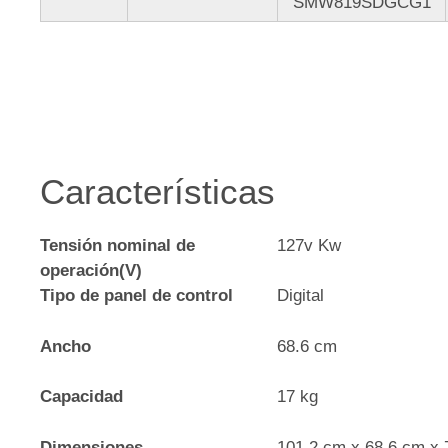
SMW819SDGCG1
Características
Tensión nominal de
127v Kw
operación(V)
Tipo de panel de control
Digital
Ancho
68.6 cm
Capacidad
17 kg
Dimensiones
101.2 cm x 68.6 cm x