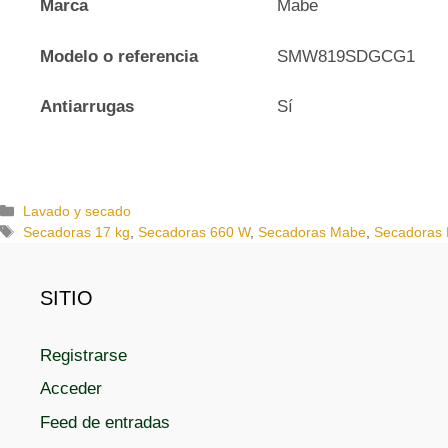
Marca
Mabe
Modelo o referencia
SMW819SDGCG1
Antiarrugas
Sí
C
Lavado y secado
a
E
Secadoras 17 kg
,
Secadoras 660 W
,
Secadoras Mabe
,
Secadoras 
t
t
e
i
g
q
SITIO
o
u
r
e
Registrarse
í
t
a
a
Acceder
s
s
Feed de entradas