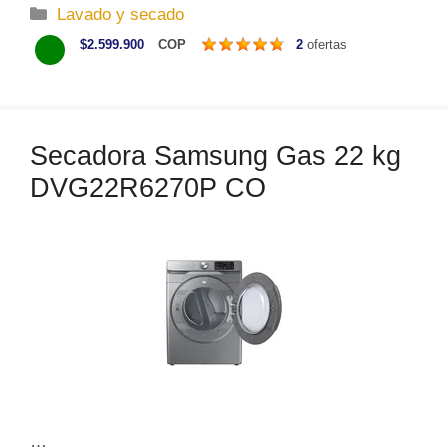
C
Lavado y secado
a
$2.599.900
COP
2
ofertas
t
e
g
o
Secadora Samsung Gas 22 kg
r
DVG22R6270P CO
í
a
s
…