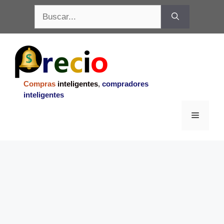
Saltar
Buscar:
al
contenido
Compras
inteligentes
,
compradores
inteligentes
Menu