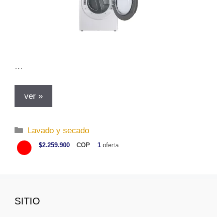
…
ver »
C
Lavado y secado
a
$2.259.900
COP
1
oferta
t
e
g
o
SITIO
r
í