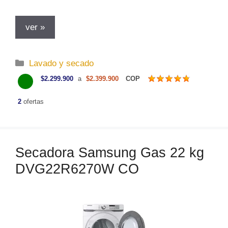
ver »
C
Lavado y secado
a
$2.299.900
a
$2.399.900
COP
t
e
2
ofertas
g
o
r
Secadora Samsung Gas 22 kg
í
a
DVG22R6270W CO
s