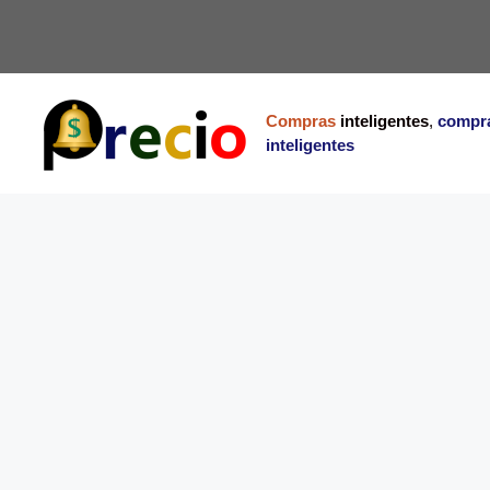
Saltar
al
contenido
Compras
inteligentes
,
compr
inteligentes