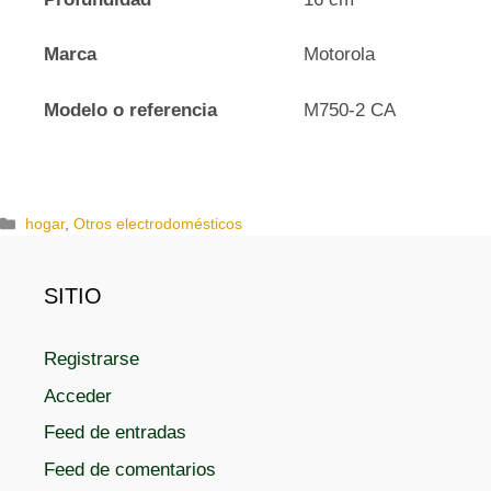
Marca
Motorola
Modelo o referencia
M750-2 CA
C
hogar
,
Otros electrodomésticos
a
t
e
SITIO
g
o
Registrarse
r
í
Acceder
a
s
Feed de entradas
Feed de comentarios