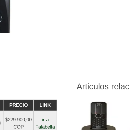
Articulos rela
PRECIO
LINK
$229.900,00
ir a
2
COP
Falabella