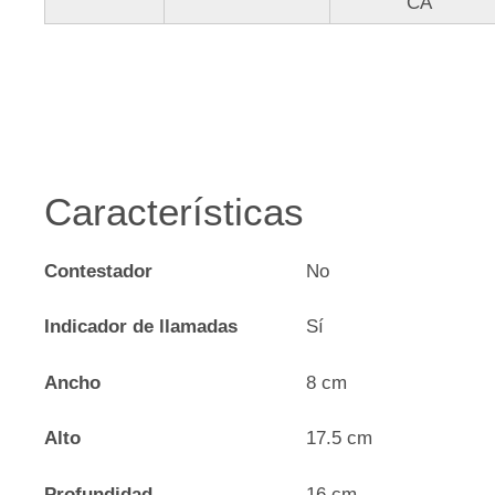
CA
Características
Contestador
No
Indicador de llamadas
Sí
Ancho
8 cm
Alto
17.5 cm
Profundidad
16 cm