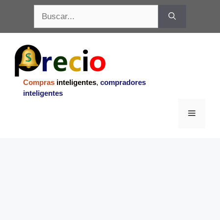
Saltar
Buscar:
al
contenido
Compras
inteligentes
,
compradores
inteligentes
Menu