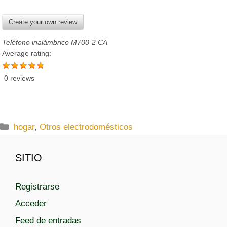
Create your own review
Teléfono inalámbrico M700-2 CA
Average rating:
0 reviews
C
hogar
,
Otros electrodomésticos
a
t
SITIO
e
g
Registrarse
o
r
Acceder
í
Feed de entradas
a