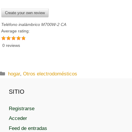
Create your own review
Teléfono inalámbrico M700W-2 CA
Average rating:
0 reviews
C
hogar
,
Otros electrodomésticos
a
t
SITIO
e
g
Registrarse
o
r
Acceder
í
Feed de entradas
a