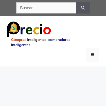
Saltar
Buscar:
al
contenido
Compras
inteligentes
,
compradores
inteligentes
Menu