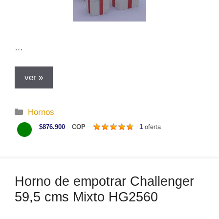
…
ver »
C
Hornos
a
$876.900
COP
1
oferta
t
e
g
o
Horno de empotrar Challenger
r
59,5 cms Mixto HG2560
í
a