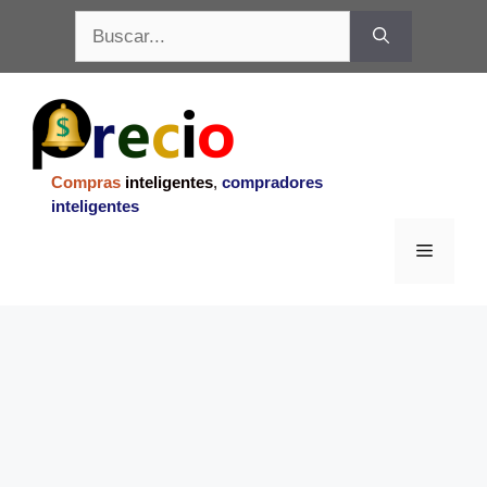
Saltar
Buscar:
al
contenido
Compras
inteligentes
,
compradores
inteligentes
Menu