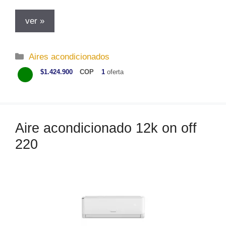
ver »
C
Aires acondicionados
a
$1.424.900
COP
1
oferta
t
e
g
o
Aire acondicionado 12k on off
r
220
í
a
s