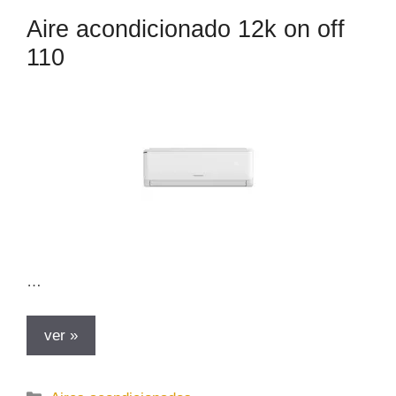
o
Aire acondicionado 12k on off
r
110
í
a
s
…
ver »
C