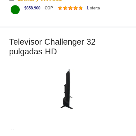
a
$658.900
COP
1
oferta
t
e
g
o
Televisor Challenger 32
r
pulgadas HD
í
a
s
…