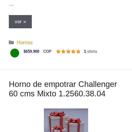
…
ver »
C
Hornos
a
$659.900
COP
1
oferta
t
e
g
o
Horno de empotrar Challenger
r
60 cms Mixto 1.2560.38.04
í
a
s