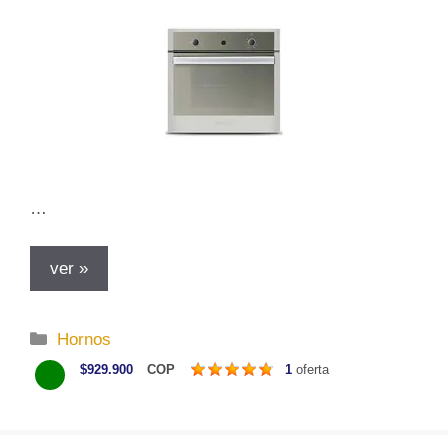
s
…
ver »
C
Hornos
a
$929.900
COP
1
oferta
t
e
g