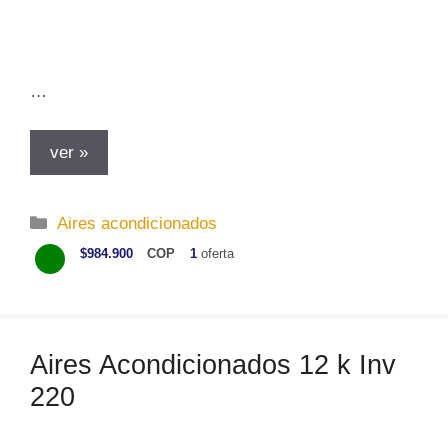
…
ver »
C
Aires acondicionados
a
$984.900
COP
1
oferta
t
e
g
o
Aires Acondicionados 12 k Inv
r
220
í
a
s