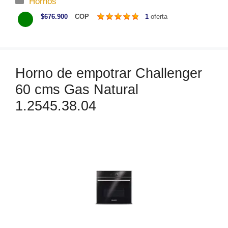
Hornos
a
$676.900
COP
1
oferta
t
e
g
o
Horno de empotrar Challenger
r
60 cms Gas Natural
í
a
1.2545.38.04
s