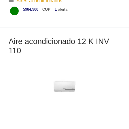
Aires acondicionados
a
$984.900
COP
1
oferta
t
e
g
o
Aire acondicionado 12 K INV
r
110
í
a
s
…