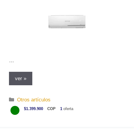
…
ver »
C
Otros artículos
a
$1.399.900
COP
1
oferta
t
e
g