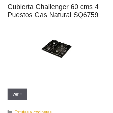
o
Cubierta Challenger 60 cms 4
r
Puestos Gas Natural SQ6759
í
a
s
…
ver »
C
Estufas y cocinetas