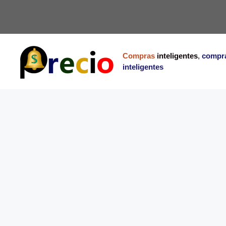
Saltar
al
contenido
Compras
inteligentes
,
compr
inteligentes