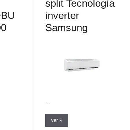
split Tecnología
QBU
inverter
00
Samsung
…
ver »