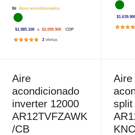
a
C
t
Aires acondicionados
a
e
$1.639.90
t
g
e
o
$1.985.100
a
$2.099.900
COP
g
r
o
í
2
ofertas
r
a
í
s
a
s
Aire
Aire
acondicionado
acon
inverter 12000
spli
AR12TVFZAWK
AR
/CB
KNCB