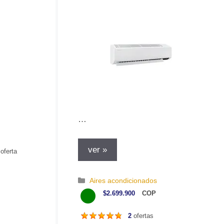
…
ver »
oferta
C
Aires acondicionados
a
$2.699.900
COP
t
e
2
ofertas
g