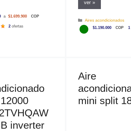
ver »
0
a
$1.699.900
COP
C
Aires acondicionados
a
2
ofertas
$1.190.000
COP
1
t
e
g
o
r
í
a
Aire
s
dicionado
acondicion
t 12000
mini split 1
12TVHQAW
 inverter