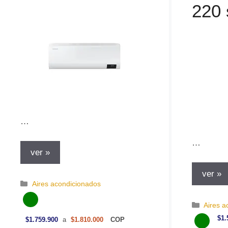
220
…
…
ver »
ver »
C
Aires acondicionados
a
t
C
Aires a
e
a
$1.
$1.759.900
a
$1.810.000
COP
g
t