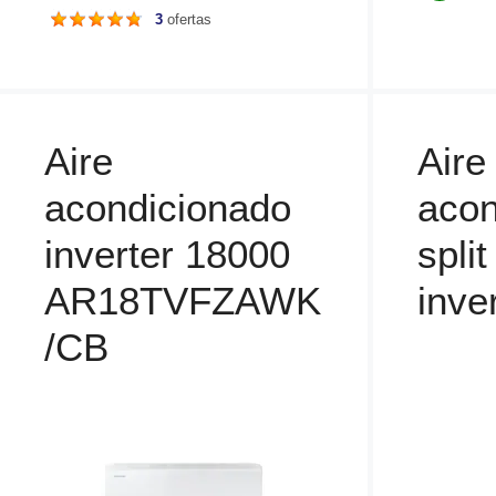
o
e
3
ofertas
r
g
í
o
a
r
s
í
a
Aire
Aire
s
acondicionado
acon
inverter 18000
spli
AR18TVFZAWK
inve
/CB