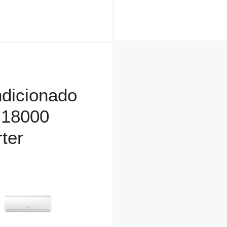
s
dicionado
t 18000
rter