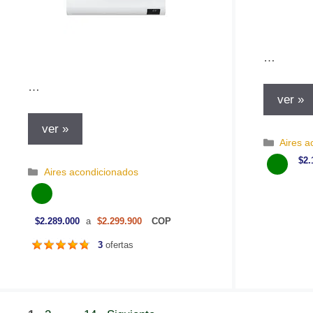
…
…
ver »
ver »
C
Aires a
a
$2.
C
t
Aires acondicionados
a
e
t
g
e
o
$2.289.000
a
$2.299.900
COP
g
r
o
í
3
ofertas
r
a
í
s
a
s