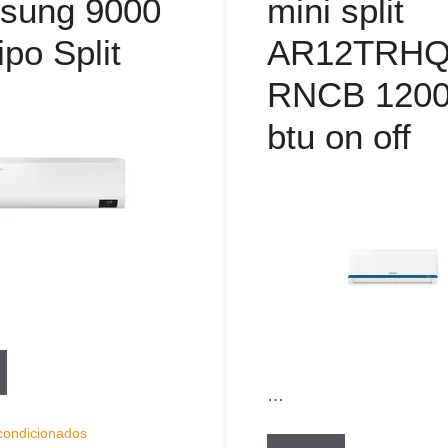
sung 9000
mini split
ipo Split
AR12TRH
RNCB 120
btu on off
…
condicionados