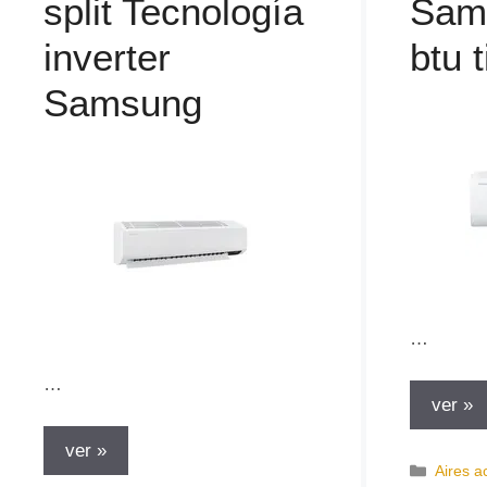
split Tecnología
Sam
inverter
btu t
Samsung
…
…
ver »
ver »
C
Aires a