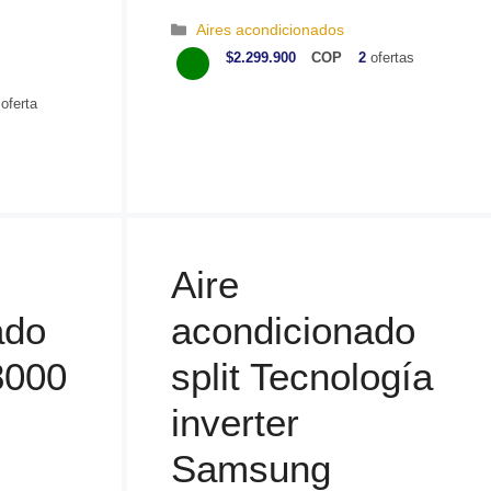
C
Aires acondicionados
a
$2.299.900
COP
2
ofertas
t
e
oferta
g
o
r
í
a
s
Aire
ado
acondicionado
8000
split Tecnología
inverter
Samsung