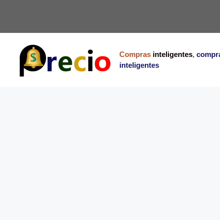
Saltar
al
contenido
Compras
inteligentes
,
compr
inteligentes