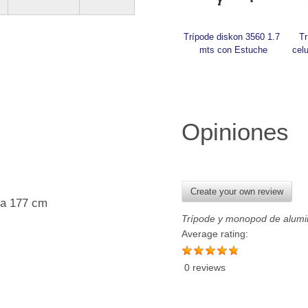
Trípode diskon 3560 1.7 
Tr
mts con Estuche
celu
Opiniones
Create your own review
a 177 cm
Trípode y monopod de alumi
Average rating:
0 reviews