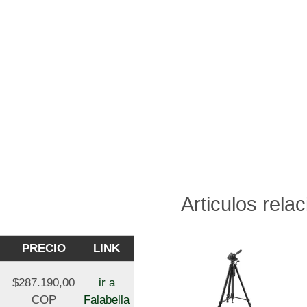
Articulos rela
PRECIO
LINK
$287.190,00
ir a
COP
Falabella