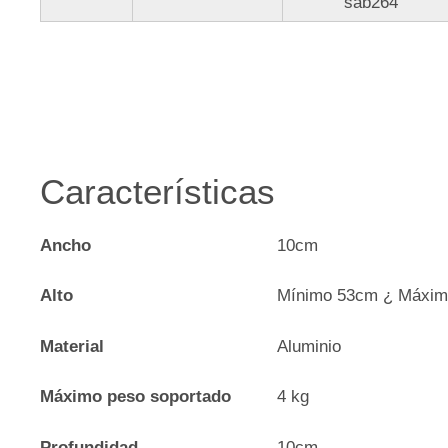
sab264
Características
Ancho
10cm
Alto
Mínimo 53cm ¿ Máxim
Material
Aluminio
Máximo peso soportado
4 kg
Profundidad
10cm