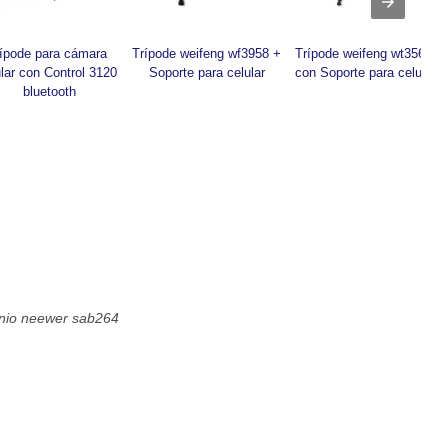
ípode para cámara 
Trípode weifeng wf3958 + 
Trípode weifeng wt3560 
lar con Control 3120 
Soporte para celular
con Soporte para celular
bluetooth
nio neewer sab264