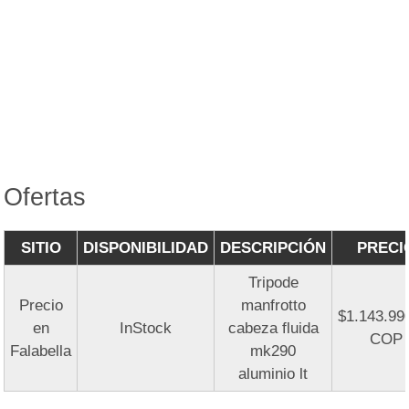
Ofertas
SITIO
DISPONIBILIDAD
DESCRIPCIÓN
PRECI
Tripode
Precio
manfrotto
$1.143.99
en
InStock
cabeza fluida
COP
Falabella
mk290
aluminio lt