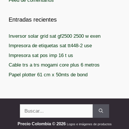
Feed de comentarios
s
Entradas recientes
Inversor solar grid sat gf2500 2500 w exen
Impresora de etiquetas sat tt448-2 use
Impresora sat pos imp 16 t us
Cable trs a trs mogami core plus 6 metros
Papel plotter 61 cm x 50mts de bond
Buscar:
Precio Colombia © 2026
Logos e imágenes de productos