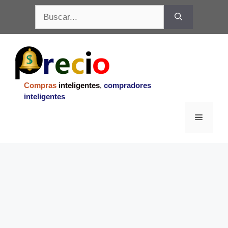
Saltar
Buscar:
al
contenido
Compras
inteligentes
,
compradores
inteligentes
Menu