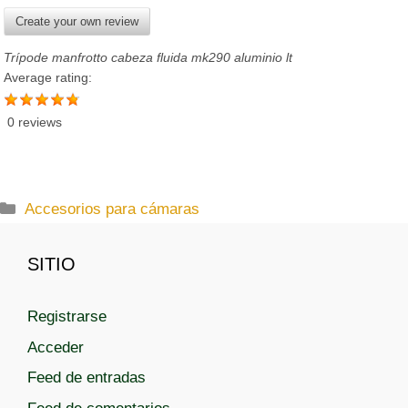
Create your own review
Trípode manfrotto cabeza fluida mk290 aluminio lt
Average rating:
0 reviews
C
Accesorios para cámaras
a
t
SITIO
e
g
Registrarse
o
r
Acceder
í
Feed de entradas
a