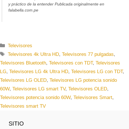
y práctico de la entender Publicada originalmente en
falabella.com.pe
C
Televisores
a
E
Televisores 4k Ultra HD
,
Televisores 77 pulgadas
,
t
t
Televisores Bluetooth
,
Televisores con TDT
,
Televisores
e
i
LG
,
Televisores LG 4k Ultra HD
,
Televisores LG con TDT
,
g
q
Televisores LG OLED
,
Televisores LG potencia sonido
o
u
r
60W
,
Televisores LG smart TV
,
Televisores OLED
,
e
í
t
Televisores potencia sonido 60W
,
Televisores Smart
,
a
a
Televisores smart TV
s
s
SITIO