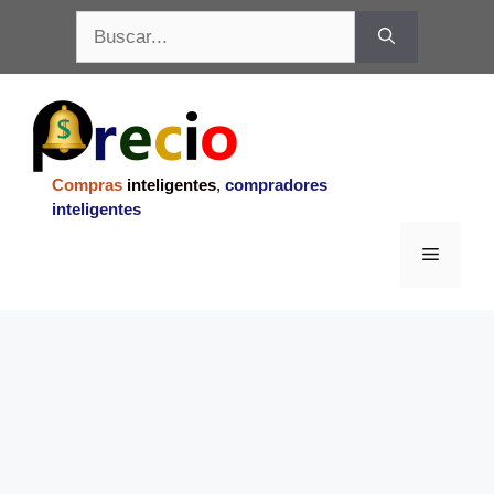
Saltar
Buscar:
al
contenido
Compras
inteligentes
,
compradores
inteligentes
Menu