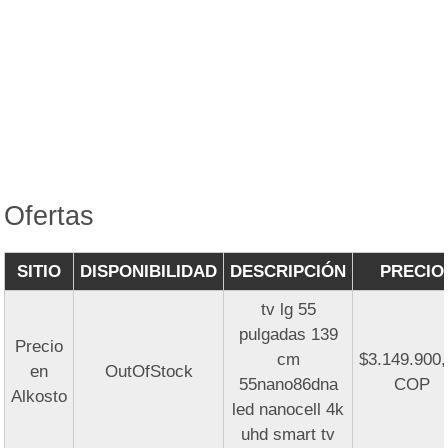
Ofertas
SITIO
DISPONIBILIDAD
DESCRIPCIÓN
PRECIO
tv lg 55
pulgadas 139
Precio
cm
$3.149.900
en
OutOfStock
55nano86dna
COP
Alkosto
led nanocell 4k
uhd smart tv