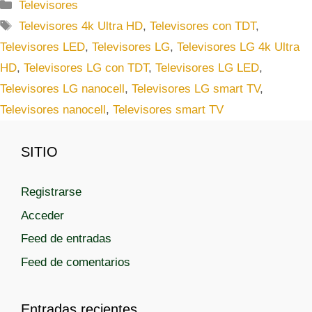
C
Televisores
a
E
Televisores 4k Ultra HD
,
Televisores con TDT
,
t
t
Televisores LED
,
Televisores LG
,
Televisores LG 4k Ultra
e
i
HD
,
Televisores LG con TDT
,
Televisores LG LED
,
g
q
Televisores LG nanocell
,
Televisores LG smart TV
,
o
u
r
Televisores nanocell
,
Televisores smart TV
e
í
t
a
a
SITIO
s
s
Registrarse
Acceder
Feed de entradas
Feed de comentarios
Entradas recientes