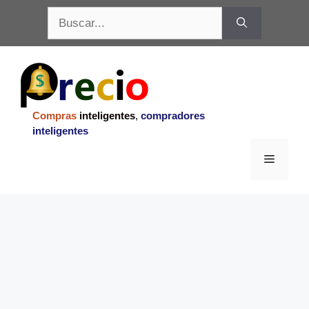
Saltar
Buscar:
al
contenido
Compras
inteligentes
,
compradores
inteligentes
Menu