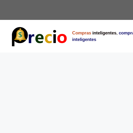
Saltar
al
contenido
Compras
inteligentes
,
compr
inteligentes