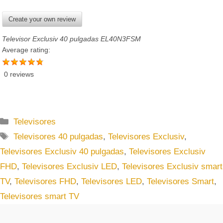
Create your own review
Televisor Exclusiv 40 pulgadas EL40N3FSM
Average rating:
0 reviews
C
Televisores
a
E
Televisores 40 pulgadas
,
Televisores Exclusiv
,
t
t
Televisores Exclusiv 40 pulgadas
,
Televisores Exclusiv
e
i
FHD
,
Televisores Exclusiv LED
,
Televisores Exclusiv smart
g
q
TV
,
Televisores FHD
,
Televisores LED
,
Televisores Smart
,
o
u
r
Televisores smart TV
e
í
t
a
a