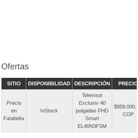
Ofertas
SITIO
DISPONIBILIDAD
DESCRIPCIÓN
PRECIO
Televisor
Precio
Exclusiv 40
$959.000,
en
InStock
pulgadas FHD
COP
Falabella
Smart
EL40N3FSM