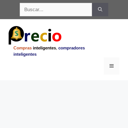
Saltar
Buscar:
al
contenido
Compras
inteligentes
,
compradores
inteligentes
Menu