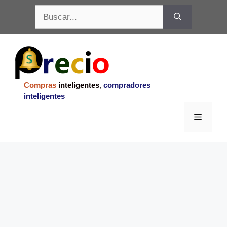
Saltar
Buscar:
al
contenido
Compras
inteligentes
,
compradores
inteligentes
Menu