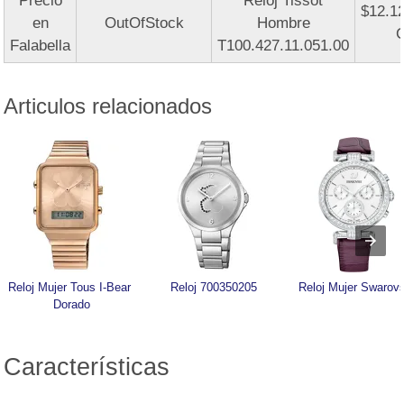
Precio
Reloj Tissot
$12.1
en
OutOfStock
Hombre
Falabella
T100.427.11.051.00
Articulos relacionados
Reloj Mujer Tous I-Bear 
Reloj 700350205
Reloj Mujer Swarovs
Dorado
Características