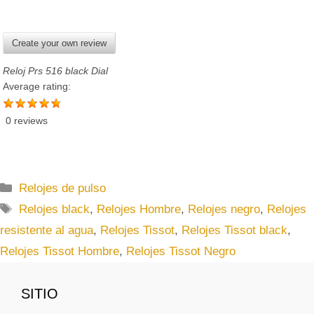
Create your own review
Reloj Prs 516 black Dial
Average rating:
0 reviews
C
Relojes de pulso
a
E
Relojes black
,
Relojes Hombre
,
Relojes negro
,
Relojes
t
t
resistente al agua
,
Relojes Tissot
,
Relojes Tissot black
,
e
i
Relojes Tissot Hombre
,
Relojes Tissot Negro
g
q
o
u
r
SITIO
e
í
t