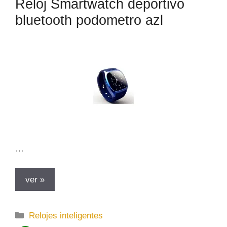
Reloj Smartwatch deportivo
bluetooth podometro azl
…
ver »
C
Relojes inteligentes
a