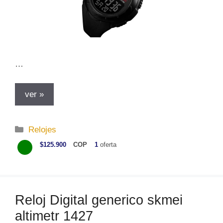
…
ver »
C
Relojes
a
$125.900
COP
1
oferta
t
e
g
o
Reloj Digital generico skmei
r
altimetr 1427
í