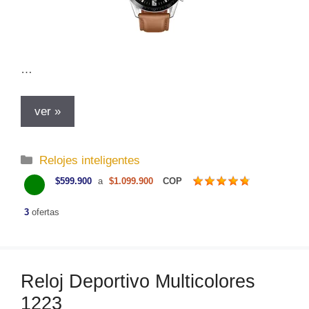
…
ver »
C
Relojes inteligentes
a
$599.900
a
$1.099.900
COP
t
e
3
ofertas
g
o
r
Reloj Deportivo Multicolores
í
a
1223