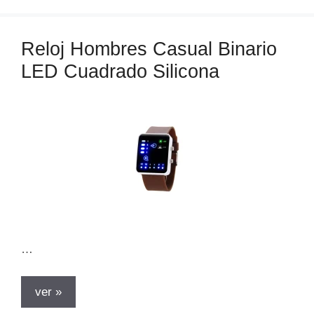
e
g
o
Reloj Hombres Casual Binario
r
LED Cuadrado Silicona
í
a
s
…
ver »