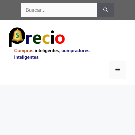
Saltar
Buscar:
al
contenido
Compras
inteligentes
,
compradores
inteligentes
Menu