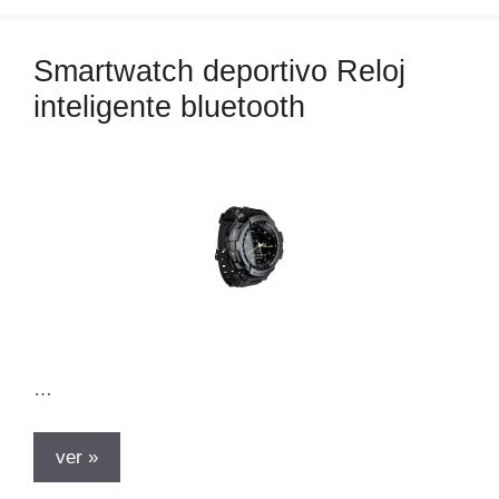
g
o
Smartwatch deportivo Reloj
r
inteligente bluetooth
í
a
s
…
ver »