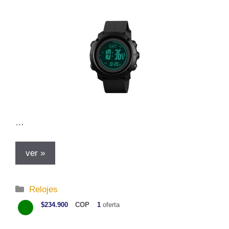
a
s
…
ver »
C
Relojes
a
$234.900
COP
1
oferta
t
e