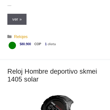
…
ver »
C
Relojes
a
$80.900
COP
1
oferta
t
e
g
o
Reloj Hombre deportivo skmei
r
1405 solar
í
a
s