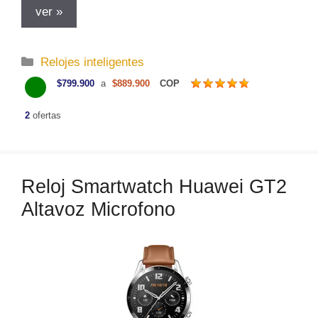
ver »
C
Relojes inteligentes
a
$799.900
a
$889.900
COP
t
e
2
ofertas
g
o
r
Reloj Smartwatch Huawei GT2
í
a
Altavoz Microfono
s