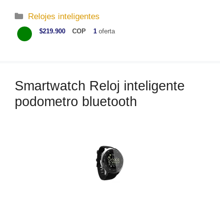
C
Relojes inteligentes
a
$219.900
COP
1
oferta
t
e
g
o
Smartwatch Reloj inteligente
r
podometro bluetooth
í
a
s