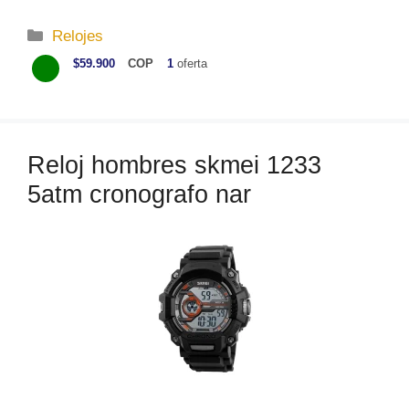
C
Relojes
a
$59.900
COP
1
oferta
t
e
g
o
Reloj hombres skmei 1233
r
5atm cronografo nar
í
a
s