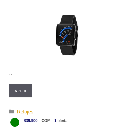
s
…
ver »
C
Relojes
a
$39.900
COP
1
oferta
t