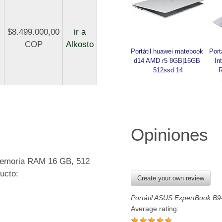
$8.499.000,00
ir a
COP
Alkosto
Portátil huawei matebook 
Port
d14 AMD r5 8GB|16GB 
In
512ssd 14
Opiniones
 memoria RAM 16 GB, 512
ucto:
Create your own review
Portátil ASUS ExpertBook B
Average rating: