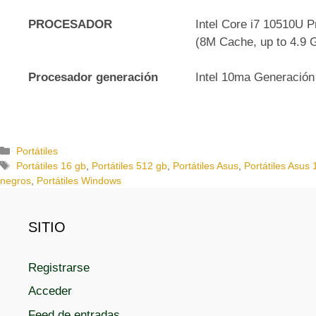
PROCESADOR
Intel Core i7 10510U 
(8M Cache, up to 4.9 
Procesador generación
Intel 10ma Generación
C
Portátiles
a
E
Portátiles 16 gb
,
Portátiles 512 gb
,
Portátiles Asus
,
Portátiles Asus 
t
t
negros
,
Portátiles Windows
e
i
g
q
o
u
SITIO
r
e
í
t
Registrarse
a
a
s
s
Acceder
Feed de entradas