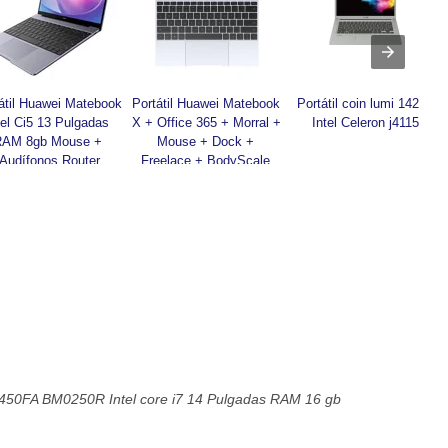
átil Huawei Matebook 
Portátil Huawei Matebook 
Portátil coin lumi 142 g 
tel Ci5 13 Pulgadas 
X + Office 365 + Morral + 
Intel Celeron j4115
RAM 8gb Mouse + 
Mouse + Dock + 
Audífonos Router
Freelace + BodyScale 
Intel core i5
9450FA BM0250R Intel core i7 14 Pulgadas RAM 16 gb