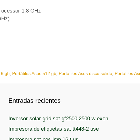
Processor 1.8 GHz
GHz)
16 gb
,
Portátiles Asus 512 gb
,
Portátiles Asus disco sólido
,
Portátiles A
Entradas recientes
Inversor solar grid sat gf2500 2500 w exen
Impresora de etiquetas sat tt448-2 use
Impresora sat pos imp 16 t us