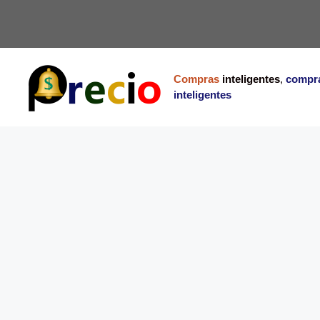
Saltar
al
contenido
Compras
inteligentes
,
compr
inteligentes