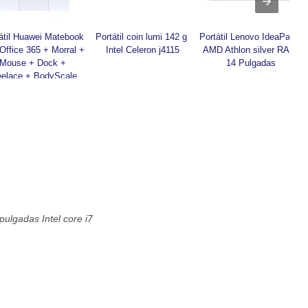
átil Huawei Matebook 
Portátil coin lumi 142 g 
Portátil Lenovo IdeaPad 3 
Office 365 + Morral + 
Intel Celeron j4115
AMD Athlon silver RAM 
Mouse + Dock + 
14 Pulgadas
eelace + BodyScale 
Intel core i5
pulgadas Intel core i7