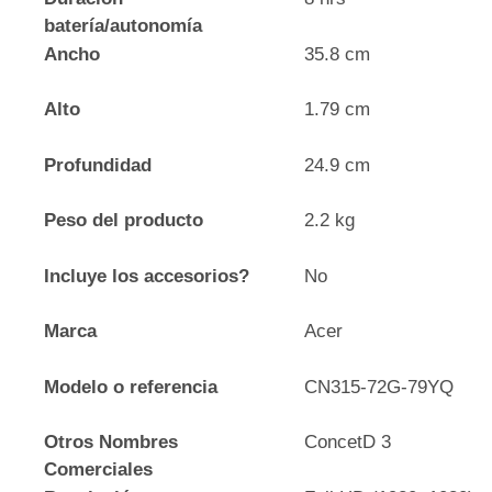
batería/autonomía
Ancho
35.8 cm
Alto
1.79 cm
Profundidad
24.9 cm
Peso del producto
2.2 kg
Incluye los accesorios?
No
Marca
Acer
Modelo o referencia
CN315-72G-79YQ
Otros Nombres
ConcetD 3
Comerciales