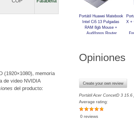
COP
Falabella
Portátil Huawei Matebook 
Port
Intel Ci5 13 Pulgadas 
X + 
RAM 8gb Mouse + 
Audífonos Router
Fr
Opiniones
 HD (1920×1080), memoria
ta de video NVIDIA
Create your own review
ciones
del producto:
Portátil Acer ConcetD 3 15.6 
Average rating:
0 reviews