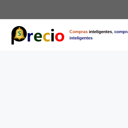
Saltar
al
contenido
Compras
inteligentes
,
compr
inteligentes