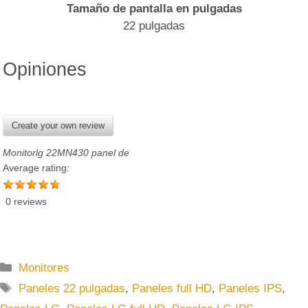
Tamaño de pantalla en pulgadas
22 pulgadas
Opiniones
Create your own review
Monitorlg 22MN430 panel de
Average rating:
0 reviews
C
Monitores
a
E
Paneles 22 pulgadas
,
Paneles full HD
,
Paneles IPS
,
t
t