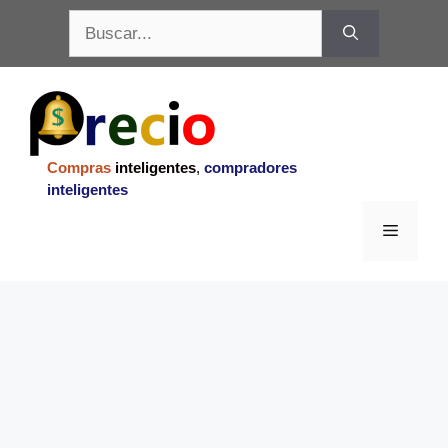
Saltar
Buscar:
al
contenido
Compras
inteligentes
,
compradores
inteligentes
Menu