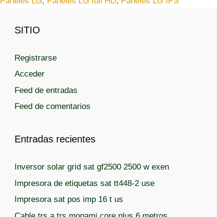
Paneles LG
,
Paneles LG full HD
,
Paneles LG IPS
e
i
g
q
SITIO
o
u
r
e
í
t
Registrarse
a
a
Acceder
s
s
Feed de entradas
Feed de comentarios
Entradas recientes
Inversor solar grid sat gf2500 2500 w exen
Impresora de etiquetas sat tt448-2 use
Impresora sat pos imp 16 t us
Cable trs a trs mogami core plus 6 metros