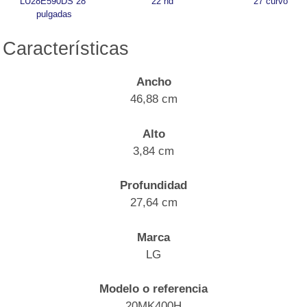
LU28E590DS 28 
22 hd
27 curvo
pulgadas
Características
Ancho
46,88 cm
Alto
3,84 cm
Profundidad
27,64 cm
Marca
LG
Modelo o referencia
20MK400H