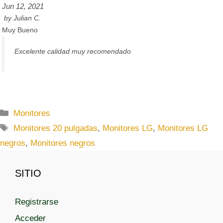
Jun 12, 2021
by
Julian C.
Muy Bueno
Excelente calidad muy recomendado
C
Monitores
a
E
Monitores 20 pulgadas
,
Monitores LG
,
Monitores LG
t
t
negros
,
Monitores negros
e
i
g
q
SITIO
o
u
r
e
í
t
Registrarse
a
a
Acceder