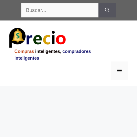
Saltar
Buscar:
al
contenido
Compras
inteligentes
,
compradores
inteligentes
Menu