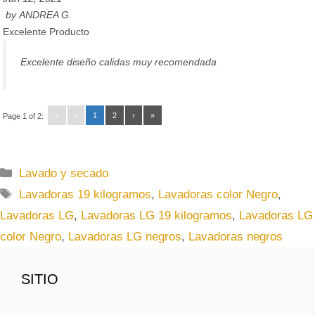
by
ANDREA G.
Excelente Producto
Excelente diseño calidas muy recomendada
«
‹
1
2
›
»
Page 1 of 2:
C
Lavado y secado
a
E
Lavadoras 19 kilogramos
,
Lavadoras color Negro
,
t
t
Lavadoras LG
,
Lavadoras LG 19 kilogramos
,
Lavadoras LG
e
i
color Negro
,
Lavadoras LG negros
,
Lavadoras negros
g
q
o
u
r
SITIO
e
í
t
a