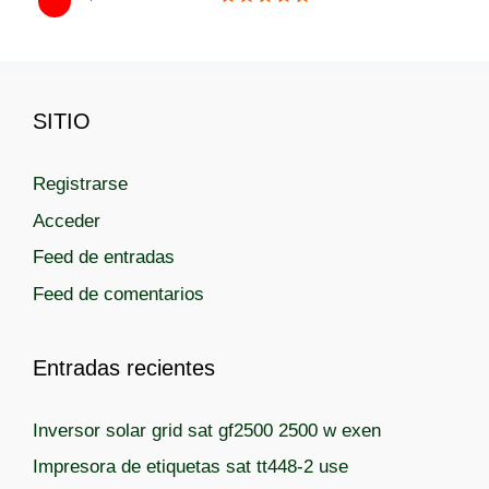
t
e
g
o
SITIO
r
í
a
Registrarse
s
Acceder
Feed de entradas
Feed de comentarios
Entradas recientes
Inversor solar grid sat gf2500 2500 w exen
Impresora de etiquetas sat tt448-2 use