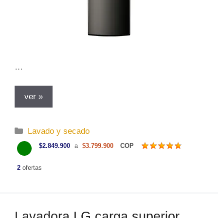
…
ver »
C
Lavado y secado
a
$2.849.900
a
$3.799.900
COP
t
e
2
ofertas
g
o
r
Lavadora LG carga superior
í