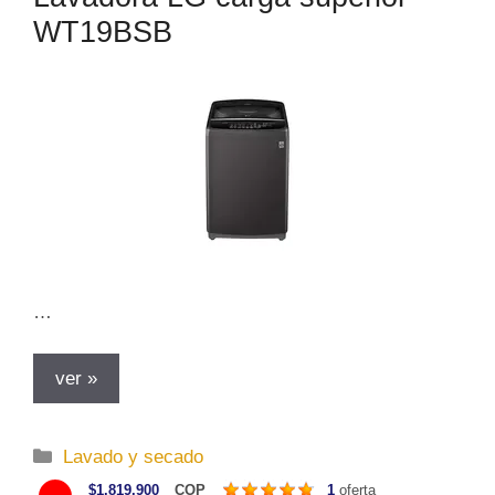
a
WT19BSB
s
…
ver »
C
Lavado y secado
a
$1.819.900
COP
1
oferta