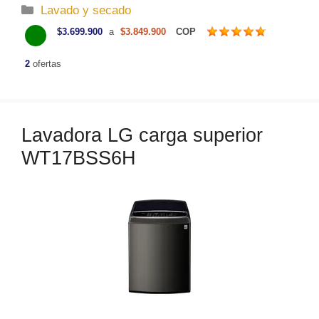
C
Lavado y secado
a
$3.699.900
a
$3.849.900
COP
t
e
2
ofertas
g
o
r
Lavadora LG carga superior
í
a
WT17BSS6H
s