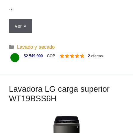
…
ver »
C
Lavado y secado
a
$2.549.900
COP
2
ofertas
t
e
g
o
Lavadora LG carga superior
r
WT19BSS6H
í
a
s