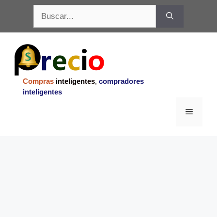
Saltar
Buscar:
al
contenido
Compras
inteligentes
,
compradores
inteligentes
Menu