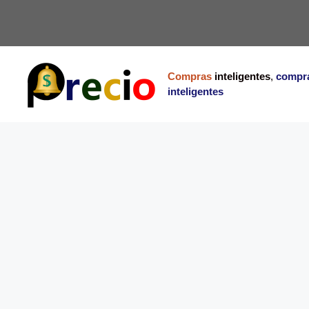
Saltar
al
contenido
Compras
inteligentes
,
compr
inteligentes