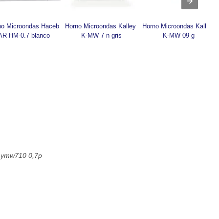
no Microondas Haceb 
Horno Microondas Kalley 
Horno Microondas Kalley 
AR HM-0.7 blanco
K-MW 7 n gris
K-MW 09 g
hymw710 0,7p