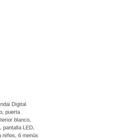
dai Digital
o, puerta
terior blanco,
o, pantalla LED,
a niños, 6 menús