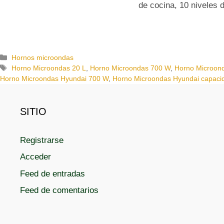
de cocina, 10 niveles 
C
Hornos microondas
a
E
Horno Microondas 20 L
,
Horno Microondas 700 W
,
Horno Microond
t
t
Horno Microondas Hyundai 700 W
,
Horno Microondas Hyundai capacid
e
i
g
q
o
u
SITIO
r
e
í
t
Registrarse
a
a
s
s
Acceder
Feed de entradas
Feed de comentarios