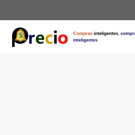
Saltar
al
contenido
Compras
inteligentes
,
compr
inteligentes