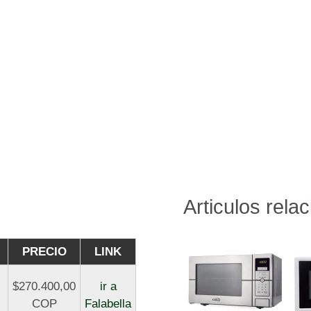
Articulos rela
PRECIO
LINK
$270.400,00
ir a
COP
Falabella