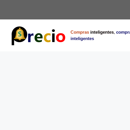
Saltar
al
contenido
Compras
inteligentes
,
compr
inteligentes