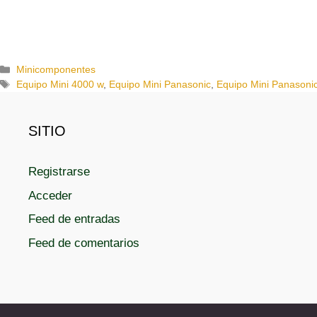
C
Minicomponentes
a
E
Equipo Mini 4000 w
,
Equipo Mini Panasonic
,
Equipo Mini Panasoni
t
t
e
i
g
q
SITIO
o
u
r
e
Registrarse
í
t
a
a
Acceder
s
s
Feed de entradas
Feed de comentarios