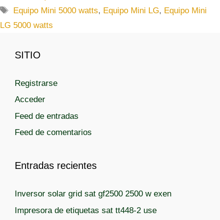
a
E
Equipo Mini 5000 watts
,
Equipo Mini LG
,
Equipo Mini
t
t
LG 5000 watts
e
i
g
q
SITIO
o
u
r
e
í
t
Registrarse
a
a
Acceder
s
s
Feed de entradas
Feed de comentarios
Entradas recientes
Inversor solar grid sat gf2500 2500 w exen
Impresora de etiquetas sat tt448-2 use