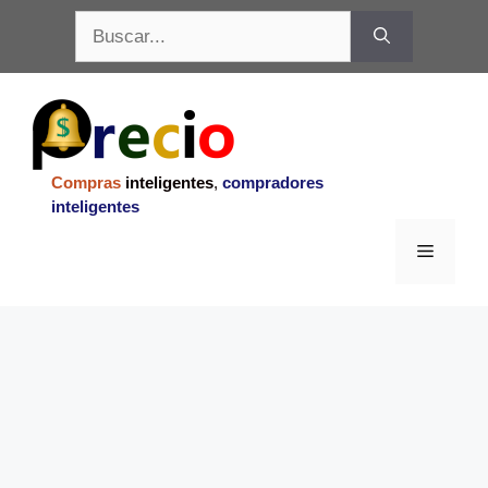
Saltar
Buscar:
al
contenido
Compras
inteligentes
,
compradores
inteligentes
Menu