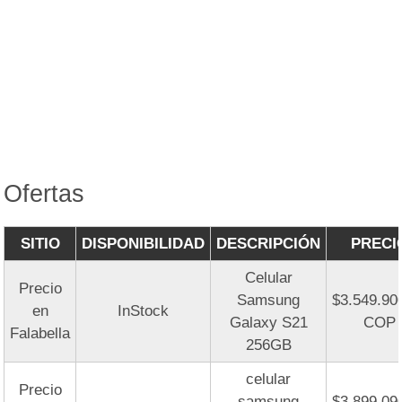
Ofertas
SITIO
DISPONIBILIDAD
DESCRIPCIÓN
PRECI
Celular
Precio
Samsung
$3.549.90
en
InStock
Galaxy S21
COP
Falabella
256GB
celular
Precio
samsung
$3.899.09