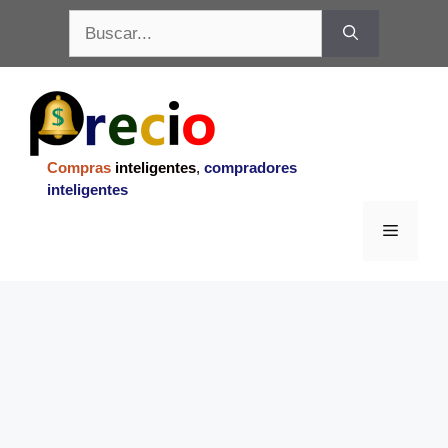
Saltar
Buscar:
al
contenido
Compras
inteligentes
,
compradores
inteligentes
Menu