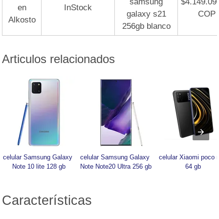
samsung
$4.149.09
en
InStock
galaxy s21
COP
Alkosto
256gb blanco
Articulos relacionados
celular Samsung Galaxy 
celular Samsung Galaxy 
celular Xiaomi poco 
Note 10 lite 128 gb
Note Note20 Ultra 256 gb
64 gb
Características