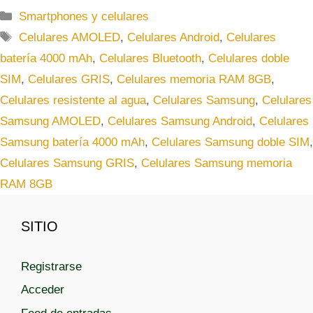
C
Smartphones y celulares
a
E
Celulares AMOLED
,
Celulares Android
,
Celulares
t
t
batería 4000 mAh
,
Celulares Bluetooth
,
Celulares doble
e
i
SIM
,
Celulares GRIS
,
Celulares memoria RAM 8GB
,
g
q
Celulares resistente al agua
,
Celulares Samsung
,
Celulares
o
u
r
Samsung AMOLED
,
Celulares Samsung Android
,
Celulares
e
í
t
Samsung batería 4000 mAh
,
Celulares Samsung doble SIM
,
a
a
Celulares Samsung GRIS
,
Celulares Samsung memoria
s
s
RAM 8GB
SITIO
Registrarse
Acceder