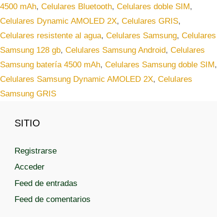
t
t
4500 mAh
,
Celulares Bluetooth
,
Celulares doble SIM
,
e
i
Celulares Dynamic AMOLED 2X
,
Celulares GRIS
,
g
q
Celulares resistente al agua
,
Celulares Samsung
,
Celulares
o
u
r
Samsung 128 gb
,
Celulares Samsung Android
,
Celulares
e
í
t
Samsung batería 4500 mAh
,
Celulares Samsung doble SIM
,
a
a
Celulares Samsung Dynamic AMOLED 2X
,
Celulares
s
s
Samsung GRIS
SITIO
Registrarse
Acceder
Feed de entradas
Feed de comentarios