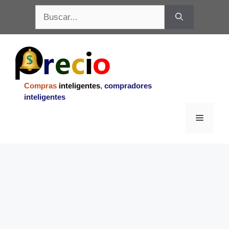
Saltar
Buscar:
al
contenido
Compras
inteligentes
,
compradores
inteligentes
Menu