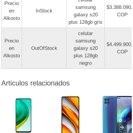
Precio
samsung
$3.388.090
en
InStock
galaxy s20
COP
Alkosto
plus 128gb gris
celular
Precio
samsung
$4.499.900
en
OutOfStock
galaxy s20
COP
Alkosto
plus 128gb
negro
Articulos relacionados