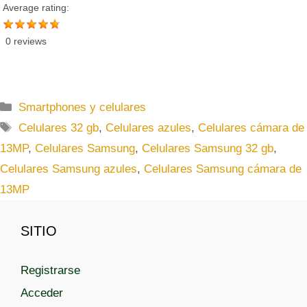
Average rating:
0 reviews
C
Smartphones y celulares
a
E
Celulares 32 gb
,
Celulares azules
,
Celulares cámara de
t
t
13MP
,
Celulares Samsung
,
Celulares Samsung 32 gb
,
e
i
Celulares Samsung azules
,
Celulares Samsung cámara de
g
q
13MP
o
u
r
e
í
t
SITIO
a
a
s
s
Registrarse
Acceder