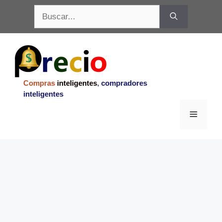
Saltar
Buscar:
al
contenido
Compras
inteligentes
,
compradores
inteligentes
Menu