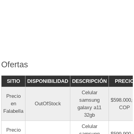
Ofertas
SITIO
DISPONIBILIDAD
DESCRIPCIÓN
PRECIO
Celular
Precio
samsung
$598.000,
en
OutOfStock
galaxy a11
COP
Falabella
32gb
Celular
Precio
samsung
$599.900,