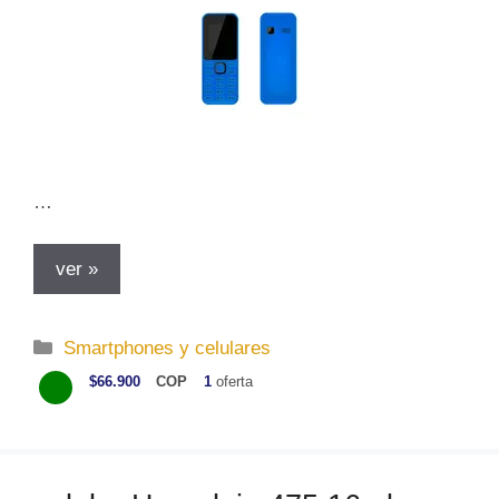
…
ver »
C
Smartphones y celulares
a
$66.900
COP
1
oferta
t
e
g
o