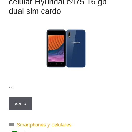
celular Hyundai e475 16 gb
r
dual sim cardo
í
a
s
…
ver »
C
Smartphones y celulares
a