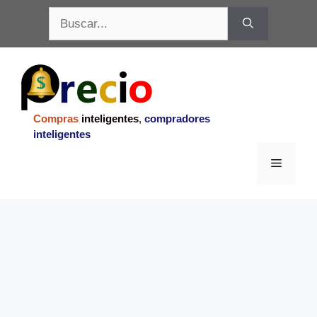
Saltar
Buscar:
al
contenido
Compras
inteligentes
,
compradores
inteligentes
Menu