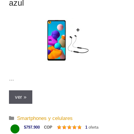
azul
í
a
s
…
ver »
C
Smartphones y celulares
a
$797.900
COP
1
oferta
t