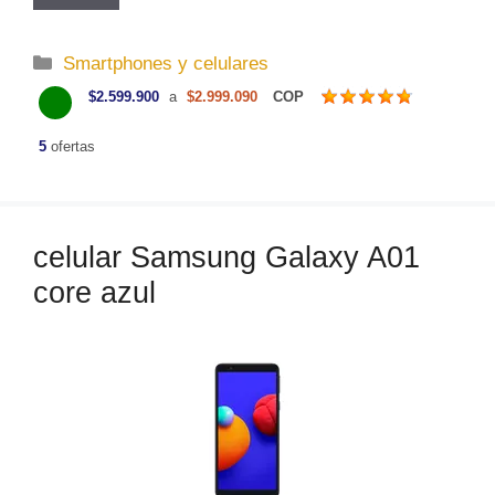
C
Smartphones y celulares
a
$2.599.900
a
$2.999.090
COP
t
e
5
ofertas
g
o
r
celular Samsung Galaxy A01
í
a
core azul
s