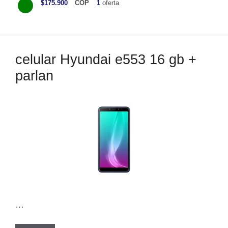
$175.900
COP
1
oferta
t
e
g
o
celular Hyundai e553 16 gb +
r
parlan
í
a
s
…