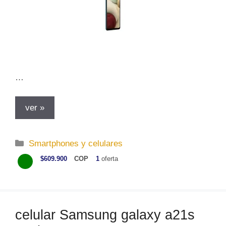
…
ver »
C
Smartphones y celulares
a
$609.900
COP
1
oferta
t
e
g
o
celular Samsung galaxy a21s
r