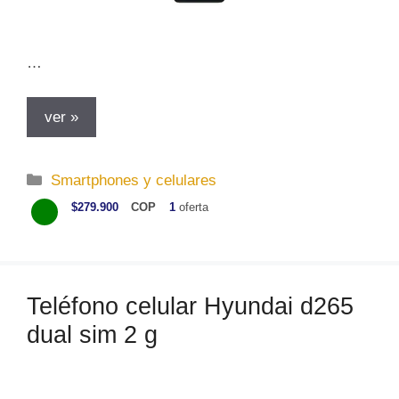
…
ver »
C
Smartphones y celulares
a
$279.900
COP
1
oferta
t
e
g
o
Teléfono celular Hyundai d265
r
dual sim 2 g
í
a
s