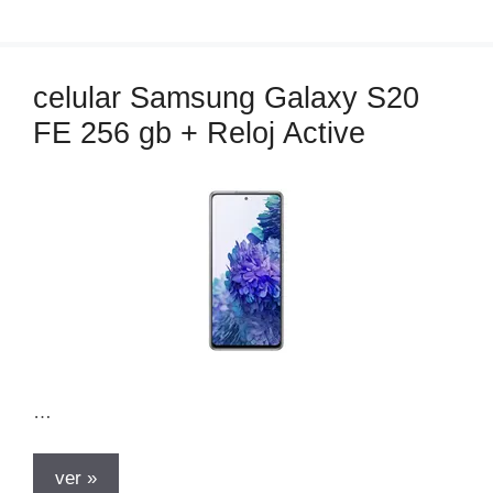
e
g
o
celular Samsung Galaxy S20
r
FE 256 gb + Reloj Active
í
a
s
…
ver »