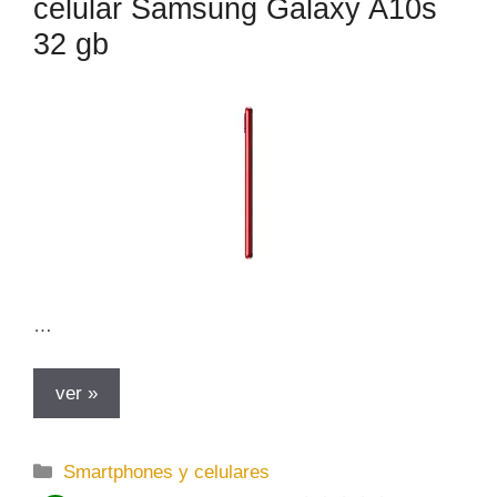
celular Samsung Galaxy A10s
32 gb
…
ver »
C
Smartphones y celulares
a