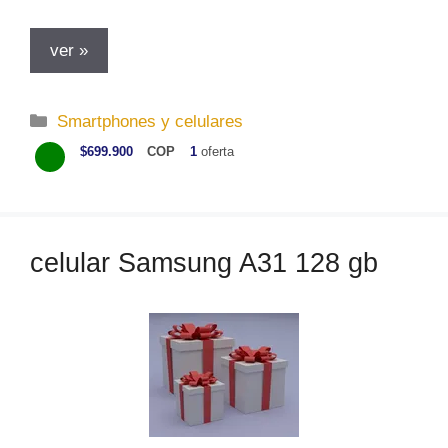
ver »
C
Smartphones y celulares
a
$699.900
COP
1
oferta
t
e
g
o
celular Samsung A31 128 gb
r
í
a
s