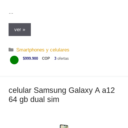
…
ver »
C
Smartphones y celulares
a
$999.900
COP
3
ofertas
t
e
g
o
celular Samsung Galaxy A a12
r
64 gb dual sim
í
a
s