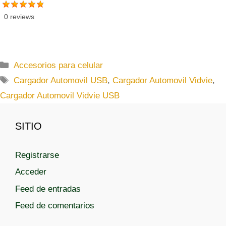
0 reviews
C
Accesorios para celular
a
E
Cargador Automovil USB
,
Cargador Automovil Vidvie
,
t
t
Cargador Automovil Vidvie USB
e
i
g
q
SITIO
o
u
r
e
í
t
Registrarse
a
a
Acceder
s
s
Feed de entradas
Feed de comentarios