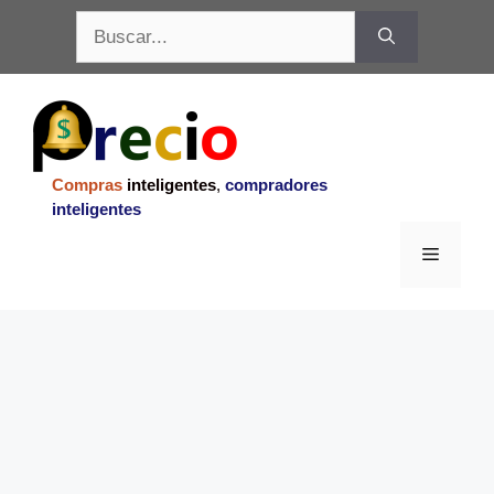
Saltar
Buscar:
al
contenido
Compras
inteligentes
,
compradores
inteligentes
Menu