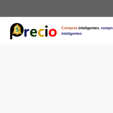
Saltar
al
contenido
Compras
inteligentes
,
compr
inteligentes