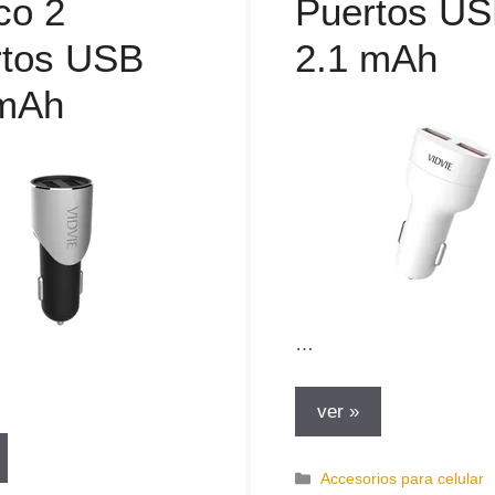
co 2
Puertos U
rtos USB
2.1 mAh
 mAh
…
ver »
C
Accesorios para celular