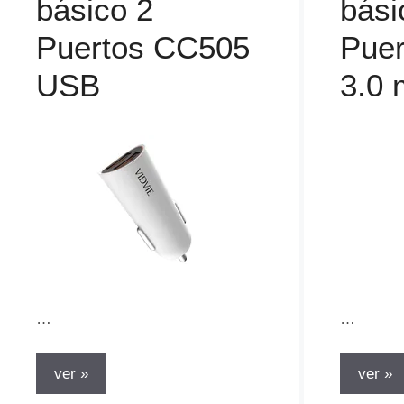
básico 2
bási
Puertos CC505
Pue
USB
3.0
…
…
ver »
ver »