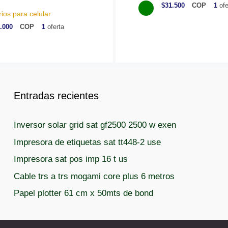
a
$31.500
COP
1
ofe
t
ios para celular
e
.000
COP
1
oferta
g
o
r
í
a
s
Entradas recientes
Inversor solar grid sat gf2500 2500 w exen
Impresora de etiquetas sat tt448-2 use
Impresora sat pos imp 16 t us
Cable trs a trs mogami core plus 6 metros
Papel plotter 61 cm x 50mts de bond