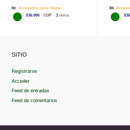
C
C
Accesorios para celular
Accesor
a
a
$36.000
COP
1
oferta
$36
t
t
e
e
g
g
o
o
r
r
í
í
SITIO
a
a
s
s
Registrarse
Acceder
Feed de entradas
Feed de comentarios