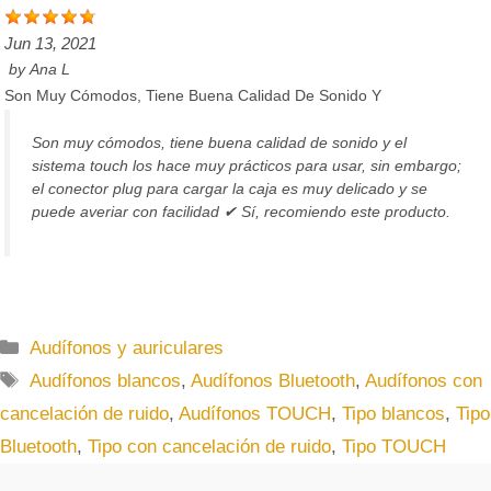
Jun 13, 2021
by
Ana L
Son Muy Cómodos, Tiene Buena Calidad De Sonido Y
Son muy cómodos, tiene buena calidad de sonido y el
sistema touch los hace muy prácticos para usar, sin embargo;
el conector plug para cargar la caja es muy delicado y se
puede averiar con facilidad ✔ Sí, recomiendo este producto.
C
Audífonos y auriculares
a
E
Audífonos blancos
,
Audífonos Bluetooth
,
Audífonos con
t
t
cancelación de ruido
,
Audífonos TOUCH
,
Tipo blancos
,
Tipo
e
i
Bluetooth
,
Tipo con cancelación de ruido
,
Tipo TOUCH
g
q
o
u