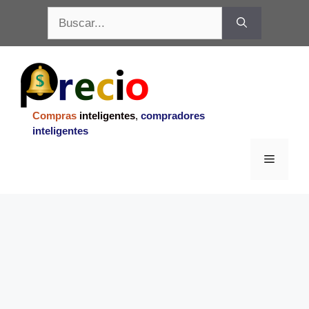
Saltar
Buscar:
al
contenido
Compras
inteligentes
,
compradores
inteligentes
Menu