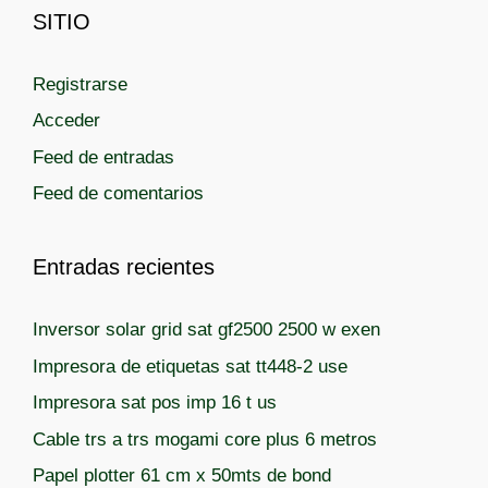
r
SITIO
e
í
t
a
a
Registrarse
s
s
Acceder
Feed de entradas
Feed de comentarios
Entradas recientes
Inversor solar grid sat gf2500 2500 w exen
Impresora de etiquetas sat tt448-2 use
Impresora sat pos imp 16 t us
Cable trs a trs mogami core plus 6 metros
Papel plotter 61 cm x 50mts de bond