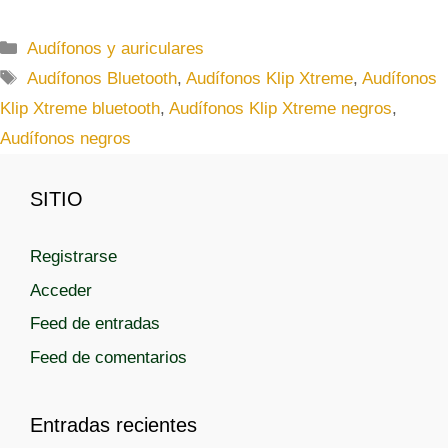
C
Audífonos y auriculares
a
E
Audífonos Bluetooth
,
Audífonos Klip Xtreme
,
Audífonos
t
t
Klip Xtreme bluetooth
,
Audífonos Klip Xtreme negros
,
e
i
Audífonos negros
g
q
o
u
r
SITIO
e
í
t
a
a
Registrarse
s
s
Acceder
Feed de entradas
Feed de comentarios
Entradas recientes