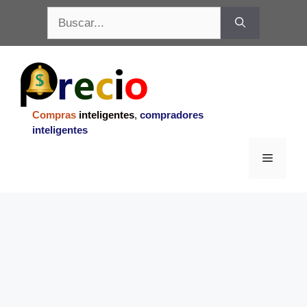
Saltar
Buscar:
al
contenido
Compras
inteligentes
,
compradores
inteligentes
Menu