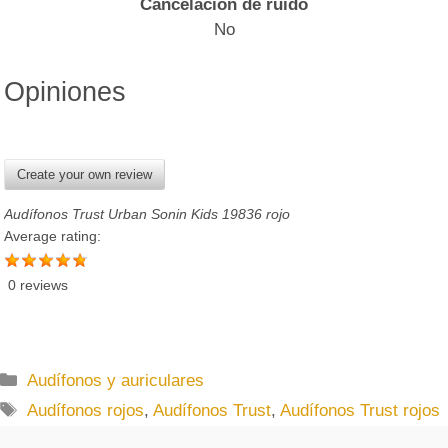
Cancelación de ruido
No
Opiniones
Create your own review
Audífonos Trust Urban Sonin Kids 19836 rojo
Average rating:
0 reviews
C
Audífonos y auriculares
a
E
Audífonos rojos
,
Audífonos Trust
,
Audífonos Trust rojos
t
t