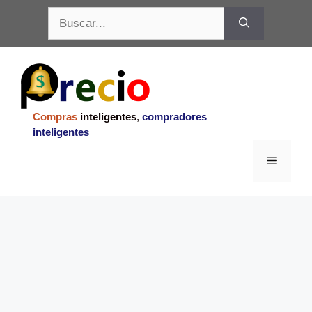
Saltar
Buscar:
al
contenido
Compras
inteligentes
,
compradores
inteligentes
Menu