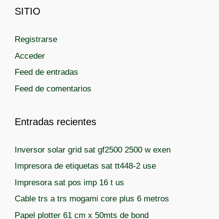
e
i
SITIO
g
q
o
u
r
Registrarse
e
í
t
Acceder
a
a
Feed de entradas
s
s
Feed de comentarios
Entradas recientes
Inversor solar grid sat gf2500 2500 w exen
Impresora de etiquetas sat tt448-2 use
Impresora sat pos imp 16 t us
Cable trs a trs mogami core plus 6 metros
Papel plotter 61 cm x 50mts de bond