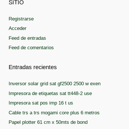
r
SITIO
e
í
t
a
a
Registrarse
s
s
Acceder
Feed de entradas
Feed de comentarios
Entradas recientes
Inversor solar grid sat gf2500 2500 w exen
Impresora de etiquetas sat tt448-2 use
Impresora sat pos imp 16 t us
Cable trs a trs mogami core plus 6 metros
Papel plotter 61 cm x 50mts de bond