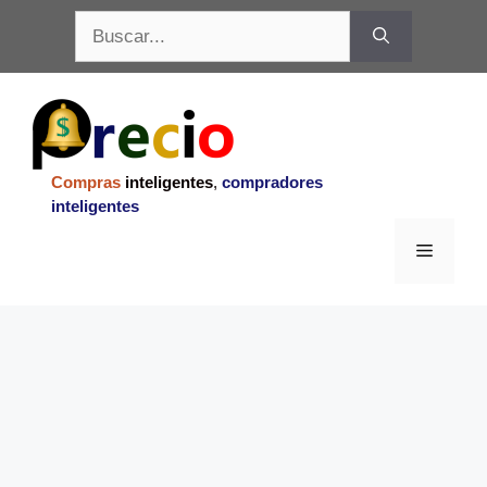
Saltar
Buscar:
al
contenido
Compras
inteligentes
,
compradores
inteligentes
Menu