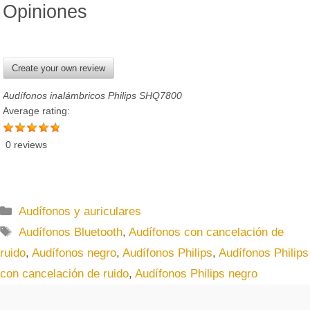
Opiniones
Create your own review
Audífonos inalámbricos Philips SHQ7800
Average rating:
0 reviews
C
Audífonos y auriculares
a
E
Audífonos Bluetooth
,
Audífonos con cancelación de
t
t
ruido
,
Audífonos negro
,
Audífonos Philips
,
Audífonos Philips
e
i
con cancelación de ruido
,
Audífonos Philips negro
g
q
o
u