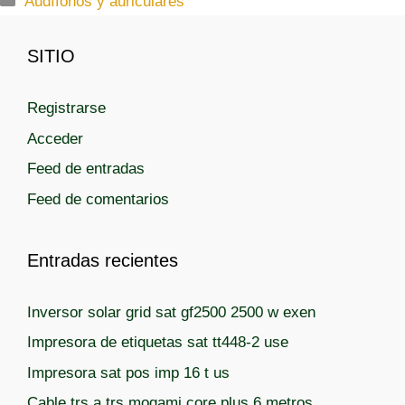
Audífonos y auriculares
a
t
SITIO
e
g
Registrarse
o
r
Acceder
í
Feed de entradas
a
Feed de comentarios
s
Entradas recientes
Inversor solar grid sat gf2500 2500 w exen
Impresora de etiquetas sat tt448-2 use
Impresora sat pos imp 16 t us
Cable trs a trs mogami core plus 6 metros