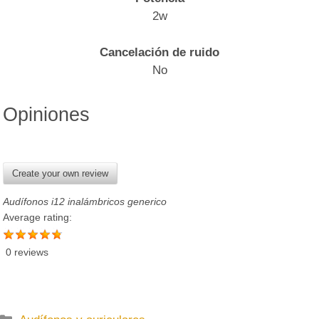
2w
Cancelación de ruido
No
Opiniones
Create your own review
Audífonos i12 inalámbricos generico
Average rating:
0 reviews
C