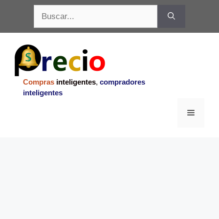
Saltar
Buscar:
al
contenido
Compras
inteligentes
,
compradores
inteligentes
Menu