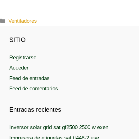
C
Ventiladores
a
t
SITIO
e
g
Registrarse
o
r
Acceder
í
Feed de entradas
a
Feed de comentarios
s
Entradas recientes
Inversor solar grid sat gf2500 2500 w exen
Impresora de etiquetas sat tt448-2 use