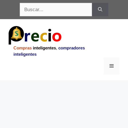
Saltar
Buscar:
al
contenido
Compras
inteligentes
,
compradores
inteligentes
Menu